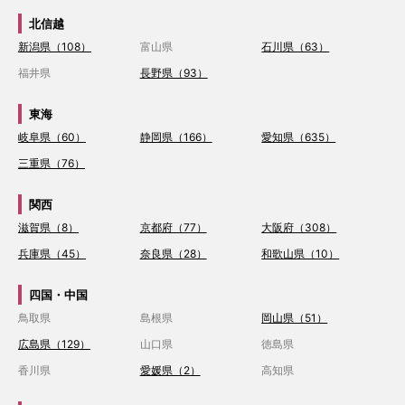
北信越
新潟県（108）
富山県
石川県（63）
福井県
長野県（93）
東海
岐阜県（60）
静岡県（166）
愛知県（635）
三重県（76）
関西
滋賀県（8）
京都府（77）
大阪府（308）
兵庫県（45）
奈良県（28）
和歌山県（10）
四国・中国
鳥取県
島根県
岡山県（51）
広島県（129）
山口県
徳島県
香川県
愛媛県（2）
高知県