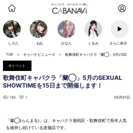
キャバクラ・ガールズバー探し
▶
しろた
ねむ
ひなた
くるみ
さらに表示
キャバナビニュース
歌舞伎町キャバクラ「蘭◯」5月のSEXUAL
#イベント
歌舞伎町キャバクラ「蘭◯」5月のSEXUAL
SHOWTIMEを15日まで開催します！
182
1
05月01日