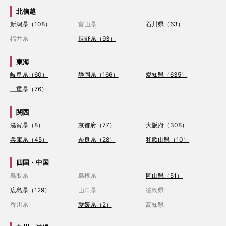
北信越
新潟県（108）
富山県
石川県（63）
福井県
長野県（93）
東海
岐阜県（60）
静岡県（166）
愛知県（635）
三重県（76）
関西
滋賀県（8）
京都府（77）
大阪府（308）
兵庫県（45）
奈良県（28）
和歌山県（10）
四国・中国
鳥取県
島根県
岡山県（51）
広島県（129）
山口県
徳島県
香川県
愛媛県（2）
高知県