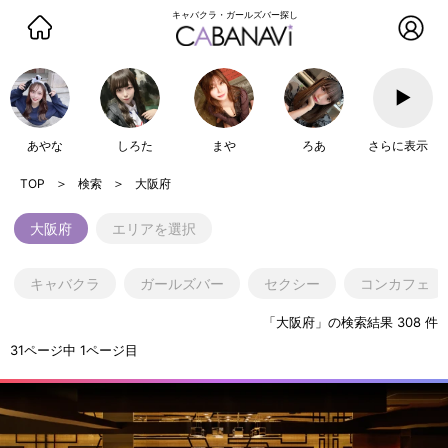
キャバクラ・ガールズバー探し
▶
あやな
しろた
まや
ろあ
さらに表示
検索
大阪府
大阪府
エリアを選択
キャバクラ
ガールズバー
セクシー
コンカフェ
「大阪府」の検索結果 308 件
31ページ中 1ページ目