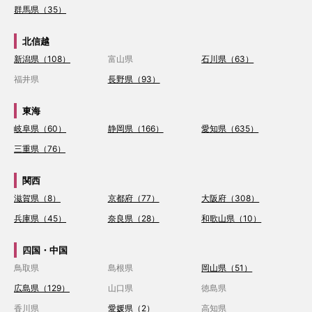
群馬県（35）
北信越
新潟県（108）
富山県
石川県（63）
福井県
長野県（93）
東海
岐阜県（60）
静岡県（166）
愛知県（635）
三重県（76）
関西
滋賀県（8）
京都府（77）
大阪府（308）
兵庫県（45）
奈良県（28）
和歌山県（10）
四国・中国
鳥取県
島根県
岡山県（51）
広島県（129）
山口県
徳島県
香川県
愛媛県（2）
高知県