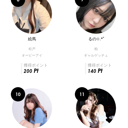
絵馬
るの✩.*˚
松戸
柏
オーピーアイ
ギャルゲッチュ
獲得ポイント
獲得ポイント
Pt
Pt
200
140