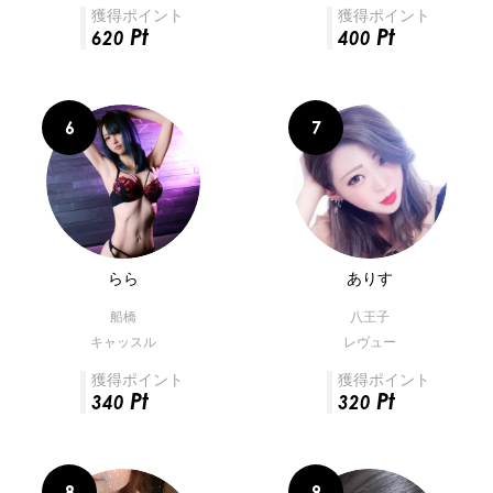
獲得ポイント
獲得ポイント
Pt
Pt
620
400
らら
ありす
船橋
八王子
キャッスル
レヴュー
獲得ポイント
獲得ポイント
Pt
Pt
340
320