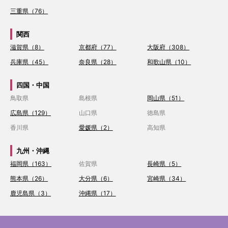
三重県（76）
関西
滋賀県（8）
京都府（77）
大阪府（308）
兵庫県（45）
奈良県（28）
和歌山県（10）
四国・中国
鳥取県
島根県
岡山県（51）
広島県（129）
山口県
徳島県
香川県
愛媛県（2）
高知県
九州・沖縄
福岡県（163）
佐賀県
長崎県（5）
熊本県（26）
大分県（6）
宮崎県（34）
鹿児島県（3）
沖縄県（17）