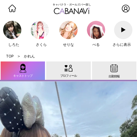
キャバクラ・ガールズバー探し
▶
しろた
さくら
せりな
べる
さらに表示
かれん
キャストトップ
プロフィール
出勤情報