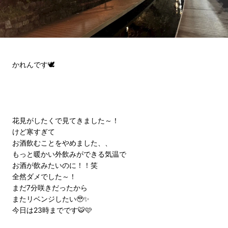
かれんです🕊️
花見がしたくで見てきました～！
けど寒すぎて
お酒飲むことをやめました、、
もっと暖かい外飲みができる気温で
お酒が飲みたいのに！！笑
全然ダメでした～！
まだ7分咲きだったから
またリベンジしたい🥹✨
今日は23時までです🐯🩷