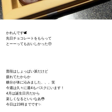
かれんです🕊️
先日チョコレートをもらって
とーーってもおいしかった🥺
普段はしょっぱい派だけど
疲れてたからか
糖分が体に沁みました、、、笑
今週は久々に週4もバスクにいます！
4月は誕生日月だから
楽しくなるといいなあ😳
今日は23時までです✨