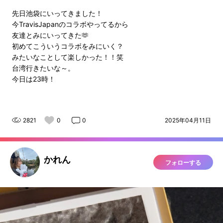
先日池袋にいってきました！
今TravisJapanのコラボやってるから
友達とみにいってきた🫶
初めてこういうコラボをみにいく？
みたいなことして楽しかった！！笑
台湾行きたいな～。
今日は23時！
2821
0
0
2025年04月11日
かれん
フォローする