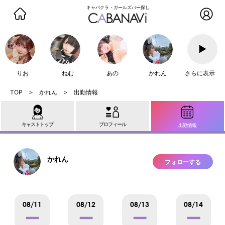
キャバクラ・ガールズバー探し
▶
りお
ねむ
あの
かれん
さらに表示
かれん
出勤情報
キャストトップ
プロフィール
出勤情報
かれん
フォローする
08/11
08/12
08/13
08/14
ー
ー
ー
ー