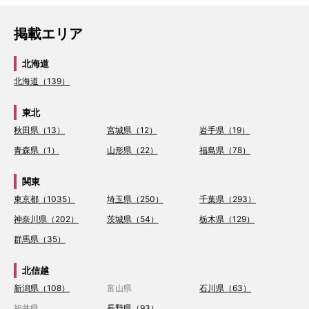
掲載エリア
北海道
北海道（139）
東北
秋田県（13）
宮城県（12）
岩手県（19）
青森県（1）
山形県（22）
福島県（78）
関東
東京都（1035）
埼玉県（250）
千葉県（293）
神奈川県（202）
茨城県（54）
栃木県（129）
群馬県（35）
北信越
新潟県（108）
富山県
石川県（63）
福井県
長野県（93）