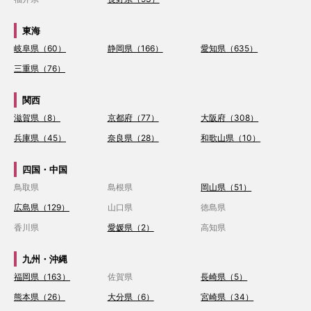
東海
岐阜県（60）
静岡県（166）
愛知県（635）
三重県（76）
関西
滋賀県（8）
京都府（77）
大阪府（308）
兵庫県（45）
奈良県（28）
和歌山県（10）
四国・中国
鳥取県
島根県
岡山県（51）
広島県（129）
山口県
徳島県
香川県
愛媛県（2）
高知県
九州・沖縄
福岡県（163）
佐賀県
長崎県（5）
熊本県（26）
大分県（6）
宮崎県（34）