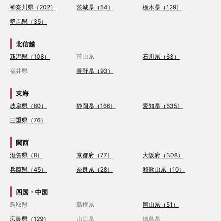
神奈川県（202）
茨城県（54）
栃木県（129）
群馬県（35）
北信越
新潟県（108）
富山県
石川県（63）
福井県
長野県（93）
東海
岐阜県（60）
静岡県（166）
愛知県（635）
三重県（76）
関西
滋賀県（8）
京都府（77）
大阪府（308）
兵庫県（45）
奈良県（28）
和歌山県（10）
四国・中国
鳥取県
島根県
岡山県（51）
広島県（129）
山口県
徳島県