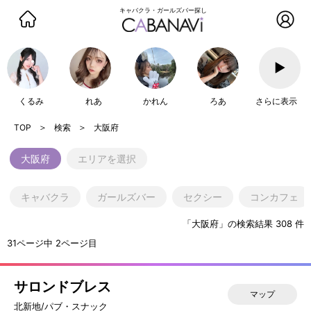
キャバクラ・ガールズバー探し
▶
くるみ
れあ
かれん
ろあ
さらに表示
検索
大阪府
大阪府
エリアを選択
キャバクラ
ガールズバー
セクシー
コンカフェ
「大阪府」の検索結果 308 件
31ページ中 2ページ目
サロンドブレス
マップ
北新地/パブ・スナック