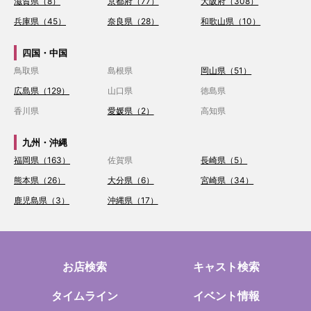
滋賀県（8）
京都府（77）
大阪府（308）
兵庫県（45）
奈良県（28）
和歌山県（10）
四国・中国
鳥取県
島根県
岡山県（51）
広島県（129）
山口県
徳島県
香川県
愛媛県（2）
高知県
九州・沖縄
福岡県（163）
佐賀県
長崎県（5）
熊本県（26）
大分県（6）
宮崎県（34）
鹿児島県（3）
沖縄県（17）
お店検索
キャスト検索
タイムライン
イベント情報