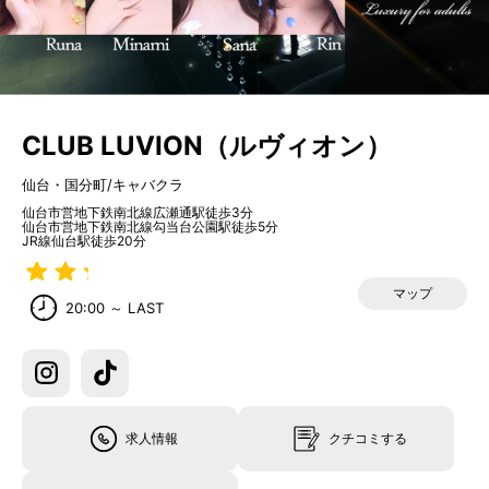
CLUB LUVION（ルヴィオン）
仙台・国分町/キャバクラ
仙台市営地下鉄南北線広瀬通駅徒歩3分
仙台市営地下鉄南北線勾当台公園駅徒歩5分
JR線仙台駅徒歩20分
マップ
20:00 ～ LAST
求人情報
クチコミする