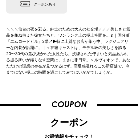
クーポンあり
＼＼＼仙台の夜を彩る、紳士のための大人の社交場／／／美しさと気
品を兼ね備えた彼女たちと、ワンランク上の極上空間を…🍷｜国分町
「エムロードビル」2階📍▶︎特に上質なお店が集う中、ラグジュアリ
ーな内装が話題に。｜＜在籍キャストは、モデル級の美しさを誇る
20〜30代の選び抜かれた女性たち。洗練された佇まいと気品あふれ
る振る舞いが織りなす空間は、まさに非日常。＞ルヴィオンで、あな
ただけの理想の存在が見つかるはず…高級感溢れるこの新店舗で、今
までにない極上の時間を過ごしてみてはいかがでしょうか。
COUPON
クーポン
お得情報をチェック！