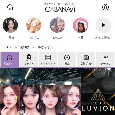
キャバクラ・ガールズバー探し
▶
りま
せりな
ひなた
べる
さらに表示
宮城県
ルヴィオン
店舗トップ
キャスト
タイムライン
料金
店舗ブログ
クチコミ