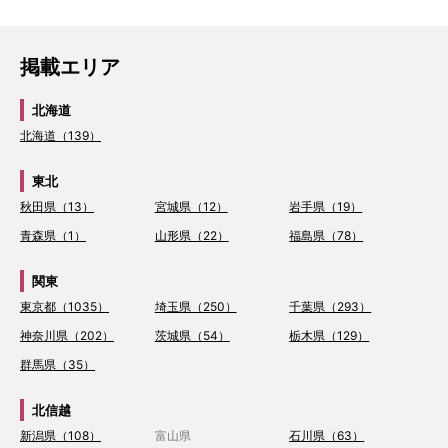
掲載エリア
北海道
北海道（139）
東北
秋田県（13）
宮城県（12）
岩手県（19）
青森県（1）
山形県（22）
福島県（78）
関東
東京都（1035）
埼玉県（250）
千葉県（293）
神奈川県（202）
茨城県（54）
栃木県（129）
群馬県（35）
北信越
新潟県（108）
富山県
石川県（63）