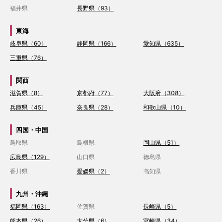
福井県
長野県（93）
東海
岐阜県（60）
静岡県（166）
愛知県（635）
三重県（76）
関西
滋賀県（8）
京都府（77）
大阪府（308）
兵庫県（45）
奈良県（28）
和歌山県（10）
四国・中国
鳥取県
島根県
岡山県（51）
広島県（129）
山口県
徳島県
香川県
愛媛県（2）
高知県
九州・沖縄
福岡県（163）
佐賀県
長崎県（5）
熊本県（26）
大分県（6）
宮崎県（34）