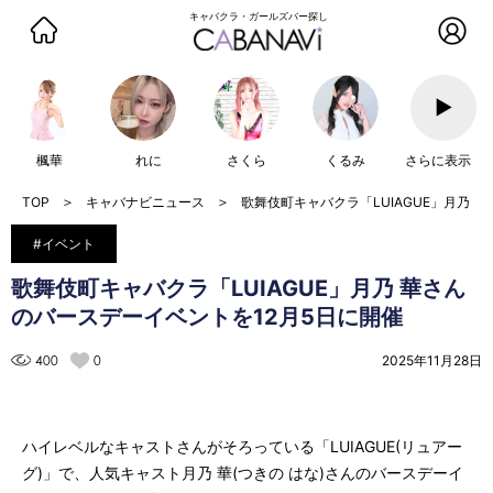
キャバクラ・ガールズバー探し
▶
楓華
れに
さくら
くるみ
さらに表示
キャバナビニュース
歌舞伎町キャバクラ「LUIAGUE」月乃 
#イベント
歌舞伎町キャバクラ「LUIAGUE」月乃 華さん
のバースデーイベントを12月5日に開催
400
0
2025年11月28日