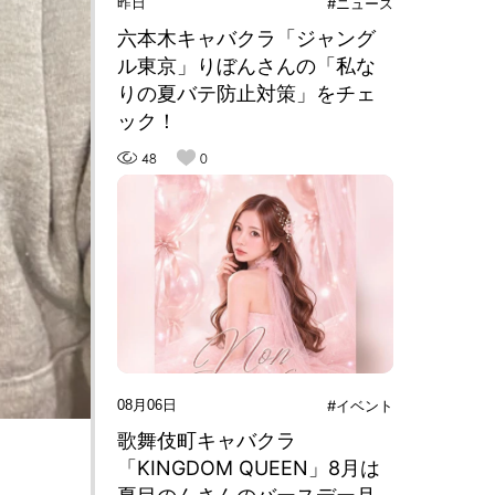
昨日
#ニュース
六本木キャバクラ「ジャング
ル東京」りぼんさんの「私な
りの夏バテ防止対策」をチェ
ック！
48
0
08月06日
#イベント
歌舞伎町キャバクラ
「KINGDOM QUEEN」8月は