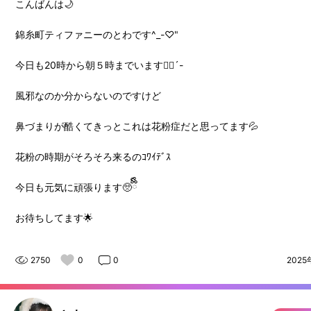
こんばんは🌙
錦糸町ティファニーのとわです^_-♡"
今日も20時から朝５時までいます✋🏻´-
風邪なのか分からないのですけど
鼻づまりが酷くてきっとこれは花粉症だと思ってます💦
花粉の時期がそろそろ来るのｺﾜｲﾃﾞｽ
今日も元気に頑張ります🥺ྀིྀི
お待ちしてます🌟
2750
0
0
2025