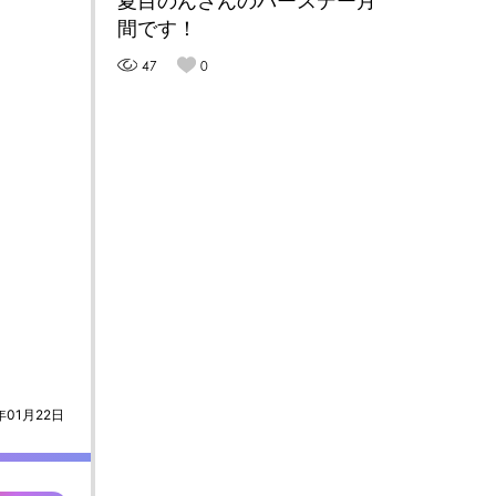
夏目のんさんのバースデー月
間です！
47
0
年01月22日