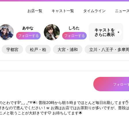
お店一覧
キャスト一覧
タイムライン
ニュー
あやな
しろた
キャストを
さらに表示
フォローする
フォローする
宇都宮
松戸・柏
大宮・浦和
立川・八王子・多摩
フォロー
nyのとわですჱ̒^_ .̫ _^➰🌟❕ 普段20時から朝５時までほとんど毎日出勤してま
好きなので恵んでください！w お酒はお店ではお茶割りが多いですが、普段
アニメと歌うことが大好きです♡ お待ちしてます🌟