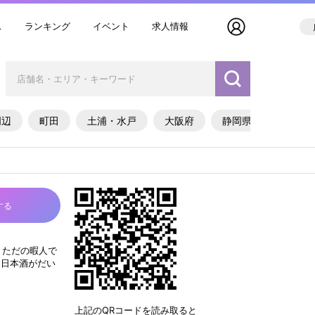
ス
ランキング
イベント
求人情報
周辺
町田
土浦・水戸
大阪府
静岡県
する
す✋ ただの暇人で
は日本酒がだい
上記のQRコードを読み取ると