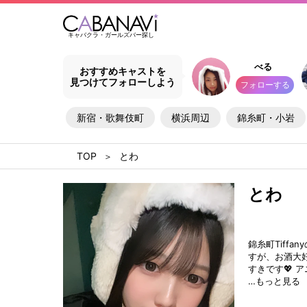
キャバクラ・ガールズバー探し
べる
おすすめキャストを
見つけてフォローしよう
フォローする
新宿・歌舞伎町
横浜周辺
錦糸町・小岩
とわ
とわ
錦糸町Tiffa
すが、お酒大
すきです💖 
…もっと見る