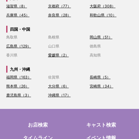
滋賀県（8）
京都府（77）
大阪府（308）
兵庫県（45）
奈良県（28）
和歌山県（10）
四国・中国
鳥取県
島根県
岡山県（51）
広島県（129）
山口県
徳島県
香川県
愛媛県（2）
高知県
九州・沖縄
福岡県（163）
佐賀県
長崎県（5）
熊本県（26）
大分県（6）
宮崎県（34）
鹿児島県（3）
沖縄県（17）
お店検索
キャスト検索
タイムライン
イベント情報