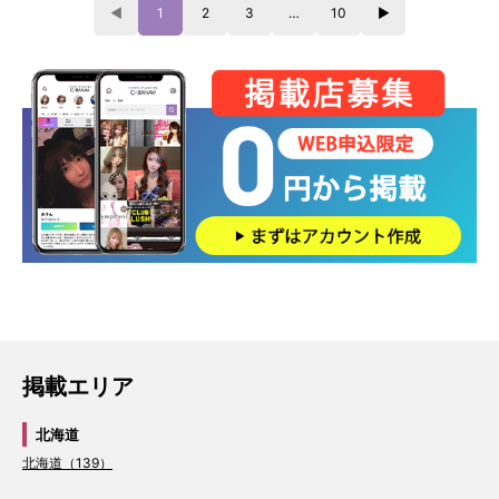
◀
1
2
3
…
10
▶
掲載エリア
北海道
北海道（139）