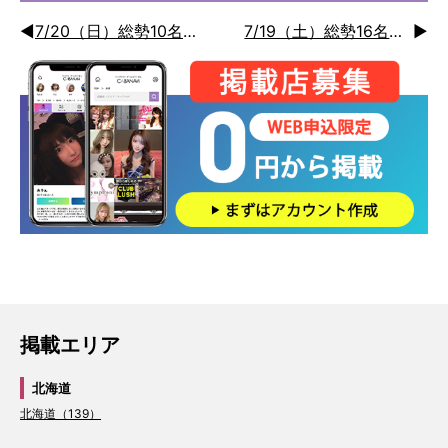
◀
7/20（日）総勢10名の超激アツ日曜日💕シャンパンでお得🉐に延長月間
7/19（土）総勢16名の超激アツ土曜日💕シャンパンでお得🉐に延長月間
▶
掲載エリア
北海道
北海道（139）