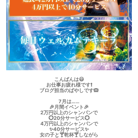
こんばんは😃
お仕事お疲れ様です❗️
ブログ担当のばやしです🙉
7月は……
🎉月間イベント🎉
2万円以上のシャンパンで
💮20分サービス💮
4万円以上のシャンパンで
✨️40分サービス✨️
女の子と🍸乾杯🍸しながら