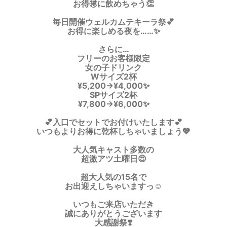
お得🉐に飲めちゃう👏
毎日開催ウェルカムテキーラ祭💕
お得に楽しめる夜を……✨️
さらに…
フリーのお客様限定
女の子ドリンク
Wサイズ2杯
¥5,200→¥4,000✨
SPサイズ2杯
¥7,800→¥6,000✨
💕入口でセットでお付けいたします💕
いつもよりお得に乾杯しちゃいましょう💖
大人気キャスト多数の
超激アツ土曜日😍
超大人気の15名で
お出迎えしちゃいますっ☺️
いつもご来店いただき
誠にありがとうございます
大感謝祭❣️