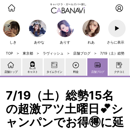
キャバクラ・ガールズバー探し
▶
しき
あやな
ありす
れあ
さらに表示
東京都
ラヴィッシュ
店舗ブログ
7/19（土）総勢
店舗トップ
キャスト
タイムライン
料金
店舗ブログ
クチコミ
7/19（土）総勢15名
の超激アツ土曜日💕シ
ャンパンでお得🉐に延