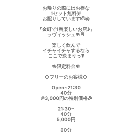
お帰りの際にはお得な
1セット無料券
お配りしています🫡㊙️
『金町で1番楽しいお店♪』
ラヴィッシュ🍻🥂
楽しく飲んで
イチャイチャするなら
ここで決まりっ❣️
🍻限定料金🍻
◇フリーのお客様◇
Open~21:30
40分
🎉3,000円の特別価格🎉
21:30~
40分
5,000円
60分