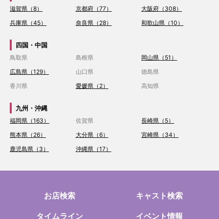
滋賀県（8）
京都府（77）
大阪府（308）
兵庫県（45）
奈良県（28）
和歌山県（10）
四国・中国
鳥取県
島根県
岡山県（51）
広島県（129）
山口県
徳島県
香川県
愛媛県（2）
高知県
九州・沖縄
福岡県（163）
佐賀県
長崎県（5）
熊本県（26）
大分県（6）
宮崎県（34）
鹿児島県（3）
沖縄県（17）
お店検索
キャスト検索
タイムライン
イベント情報