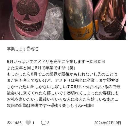
卒業します🖐🙂‍↕️
8月いっぱいでアメドリを完全に卒業します〜👏🏻👏🏻
また去年と同じ8月で卒業です🥹（笑）
もしかしたら8月でこの業界が最後かもしれないし先のことは
まだ何も考えてないけど、アメドリは完全に卒業します😽💖楽
しかった思い出しかないし寂しい❣❣8月いっぱいはいるので最
後会いに来てくれたら嬉しいです🥹切れてしまったお客様にも
お礼を言いたいし最後いろいろな人に会えたら嬉しいなあと…
次回の出勤は来週です〜✌残り楽しもうね〜🙌🏻
1436
1
2
2024年07月19日