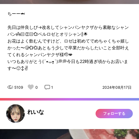
ちーー🦈
先日は仲良しぴ→改名してシャンパンヤクザから素敵なシャン
パン👼🏻👏🏻💞ベルロゼとオリシャン🍾🌟
お花はよく飲むんですけど、ロゼは初めてでめちゃくちゃ嬉し
かった〜🥲💞💞あともう少しで卒業だからしたいこと全部叶え
てくれるシャンパンヤクザ様🫡💋
いつもありがとう(´•⩊•̥`)💭💭今日も22時過ぎ頃からお店いま
す〜🙂‍↕️✌
5109
0
1
2024年08月17日
れいな
フォローする