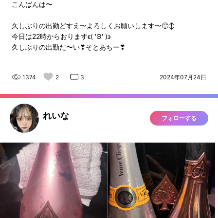
こんばんは〜
久しぶりの出勤どすえ〜よろしくお願いします〜🙂‍↕️
今日は22時からおりますϵ( 'Θ' )϶
久しぶりの出勤だ〜い❣そとあちー❣
1374
2
3
2024年07月24日
れいな
フォローする