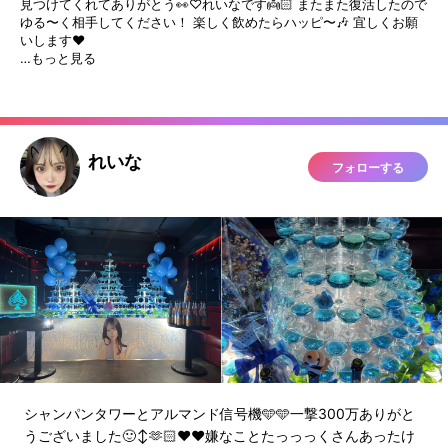
見つけてくれてありがとう👀♡れいなです👼🏻 またまた復活したので
ゆる〜く相手してください！ 楽しく飲めたらハッピ〜🎶 宜しくお願
いします♥️
…もっと見る
れいな
フォローする
シャンパンタワーとアルマンド信号機🩵🩵一撃300万ありがと
うございました🙂‍↕️🫶🏻♥️♥️嫌なことたっっっくさんあったけ