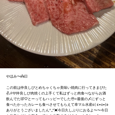
やほみ〜👼🏻
この前は仲良しぴとめちゃくちゃ美味い焼肉に行ってきまぴた
✌🎶🩵仲良しぴ肉焼くの上手くて私はずっと肉食べながらお酒
飲んでた🤣♡とーってもハッピーでした🥹⭐最後の〆にずっと
食べたかったカレーも食べさせてもらえて幸マル水産ε( ε•o•)э
ありがとうございましたん^_^💓今日久しぶりにおるよ〜〜今日