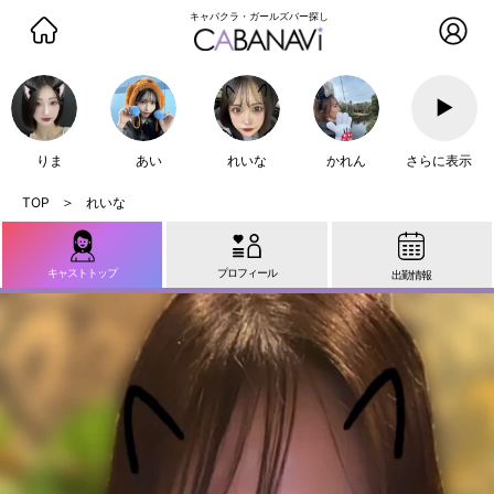
キャバクラ・ガールズバー探し
▶
りま
あい
れいな
かれん
さらに表示
れいな
キャストトップ
プロフィール
出勤情報