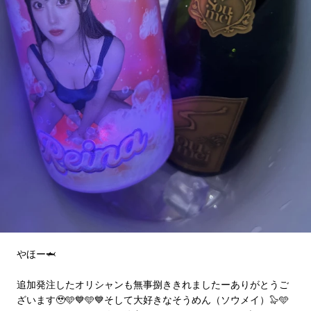
やほー🦈
追加発注したオリシャンも無事捌ききれましたーありがとうご
ざいます🥹🩵💙🩵💙そして大好きなそうめん（ソウメイ）🦭🩵