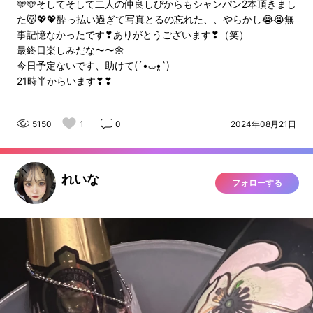
🩵🩵そしてそして二人の仲良しぴからもシャンパン2本頂きまし
た😽💖💖酔っ払い過ぎて写真とるの忘れた、、やらかし😭😭無
事記憶なかったです❣ありがとうございます❣（笑）
最終日楽しみだな〜〜🌼
今日予定ないです、助けて(´•⩊•̥`)
21時半からいます❣❣
5150
1
0
2024年08月21日
れいな
フォローする