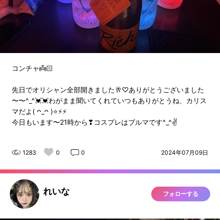
コンチャ👼🏻
先日でオリシャン全部開きました🥂♡ありがとうございました
〜〜^_^💓💓わがまま聞いてくれていつもありがとうね、カリス
マだよ( ᴖ_ᴖ )⭐⚡⚡
今日もいます〜21時から❣コスプレはブルマです^_^✌
1283
0
0
2024年07月09日
れいな
フォローする