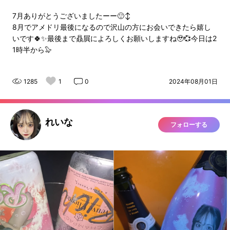
7月ありがとうございましたーー🙂‍↕️
8月でアメドリ最後になるので沢山の方にお会いできたら嬉し
いです🍀✨最後まで贔屓によろしくお願いしますね🥹💞今日は2
1時半から🦭
1285
1
0
2024年08月01日
れいな
フォローする