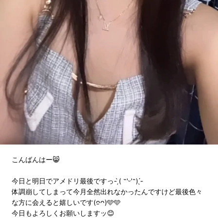
こんばんはー😸
今日と明日でアメドリ最後ですっ- ̗̀( ˶'ᵕ'˶) ̖́-
体調崩してしまって今月全然出れなかったんですけど最後色々
な方に会えると嬉しいです(ᴖ̫ᴖ)🩵🩵
今日もよろしくお願いしますッ😊