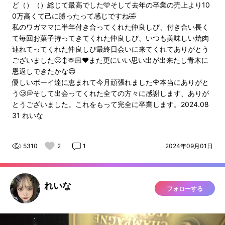
ど（）（）総じて最高でした🩵そして去年の卒業の売上より10
0万高くて己に勝ったって感じですね🤣
私のワガママに半年付き合ってくれた仲良しぴ、付き合い長く
て毎回お菓子持ってきてくれた仲良しぴ、いつも美味しい焼肉
連れてってくれた仲良しぴ最終日会いに来てくれてありがとう
ございました🙂‍↕️🫶🏻♥️また更にいい思い出が出来たし青木に
恩返しできたかな😊
優しいボーイ達に恵まれて今月頑張れました🌹本当にありがと
う🥲💭そして出会ってくれた全ての方々に感謝します、ありが
とうございました。これをもって完全に卒業します。2024.08
31 れいな
5310
2
1
2024年09月01日
れいな
フォローする