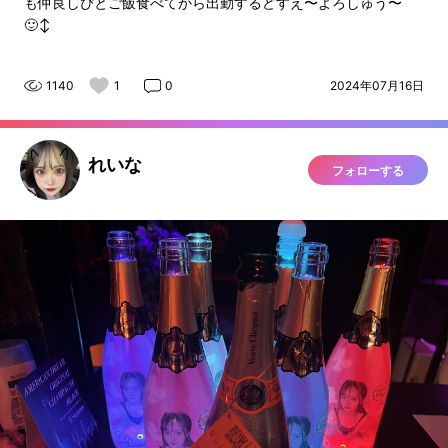
も仲良しぴとご飯食べてから出勤するどすえ〜よろしゅう〜
🙂‍↕️
1140
1
0
2024年07月16日
れいな
フォローする