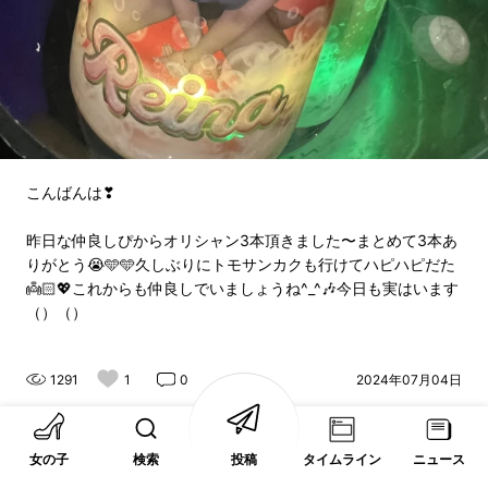
こんばんは❣
昨日な仲良しぴからオリシャン3本頂きました〜まとめて3本あ
りがとう😭🩵🩵久しぶりにトモサンカクも行けてハピハピだた
👼🏻💖これからも仲良しでいましょうね^_^🎶今日も実はいます
（）（）
1291
1
0
2024年07月04日
女の子
検索
投稿
タイムライン
ニュース
れいな
フォローする