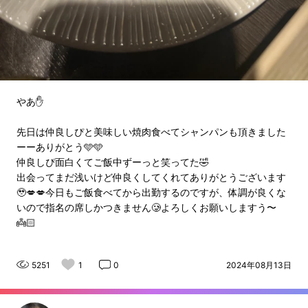
やあ✋
先日は仲良しぴと美味しい焼肉食べてシャンパンも頂きました
ーーありがとう🩵🩵
仲良しぴ面白くてご飯中ずーっと笑ってた🤣
出会ってまだ浅いけど仲良くしてくれてありがとうございます
🥹💋💋今日もご飯食べてから出勤するのですが、体調が良くな
いので指名の席しかつきません🥲よろしくお願いしますう〜
👼🏻
5251
1
0
2024年08月13日