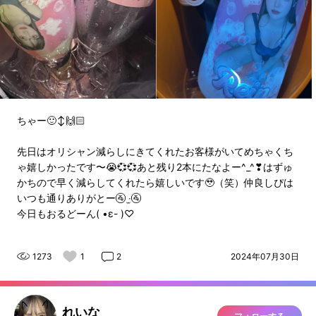
ちゃー🙂‍↕️🙌🏻
先日はオリシャン減らしにきてくれたお客様がいてめちゃくち
ゃ嬉しかったです〜😭💞💞あと残り2本にたなよー^_^❣はずゅ
かちので早く減らしてくれたら嬉しいです🥹（笑）仲良しぴは
いつも通りありがとー🚰 ‧̫🚰
今日もおるどーん( •ε- )♡
1273
1
2
2024年07月30日
れいな