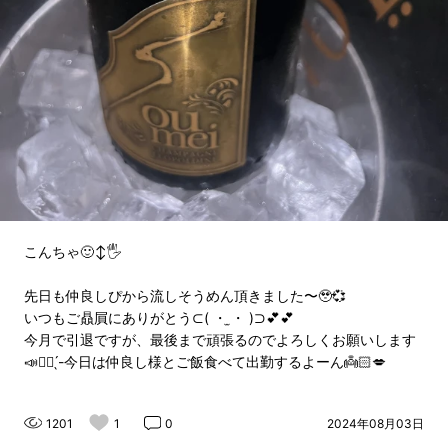
こんちゃ🙂‍↕️🖐
先日も仲良しぴから流しそうめん頂きました〜🥹💞
いつもご贔屓にありがとう⊂( ・ ̫・ )⊃💕💕
今月で引退ですが、最後まで頑張るのでよろしくお願いします
📣✊🏻 ̖́-今日は仲良し様とご飯食べて出勤するよーん👼🏻💋
1201
1
0
2024年08月03日