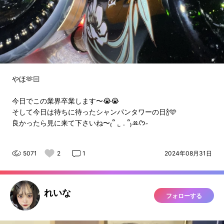
やほ🫶🏻
今日でこの業界卒業します〜😭😭
そして今日は待ちに待ったシャンパンタワーの日🍾🩵
良かったら見に来て下さいね〜₍՞ . ̫ . ՞₎ꔛ‬ᡣ𐭩˒˒
5071
2
1
2024年08月31日
れいな
フォローする