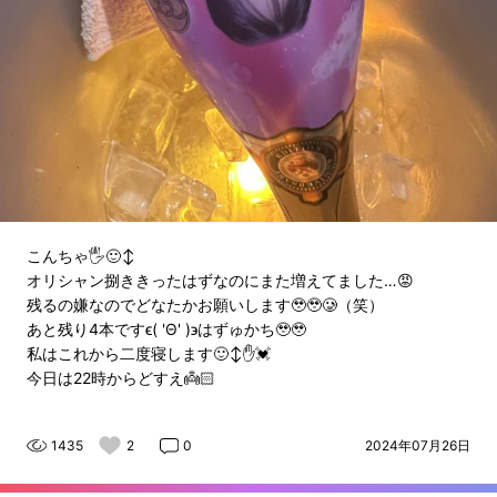
こんちゃ🖐🙂‍↕️
オリシャン捌ききったはずなのにまた増えてました…😡
残るの嫌なのでどなたかお願いします🥹🥹🥲（笑）
あと残り4本ですϵ( 'Θ' )϶はずゅかち🥹🥹
私はこれから二度寝します🙂‍↕️✋💓
今日は22時からどすえ👼🏻
1435
2
0
2024年07月26日