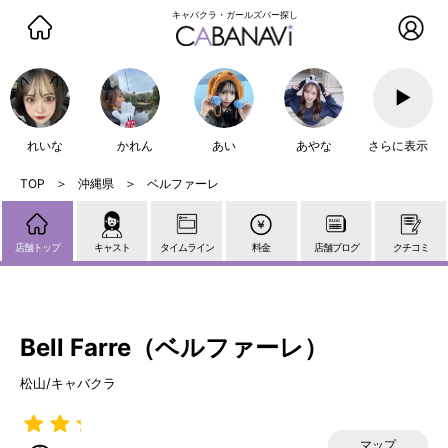
キャバクラ・ガールズバー探し
▶
れいな
かれん
あい
あやな
さらに表示
沖縄県
ベルファーレ
店舗トップ
キャスト
タイムライン
料金
店舗ブログ
クチコミ
Bell Farre（ベルファーレ）
松山/キャバクラ
マップ