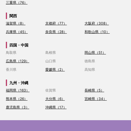
三重県（76）
関西
滋賀県（8）
京都府（77）
大阪府（308）
兵庫県（45）
奈良県（28）
和歌山県（10）
四国・中国
鳥取県
島根県
岡山県（51）
広島県（129）
山口県
徳島県
香川県
愛媛県（2）
高知県
九州・沖縄
福岡県（163）
佐賀県
長崎県（5）
熊本県（26）
大分県（6）
宮崎県（34）
鹿児島県（3）
沖縄県（17）