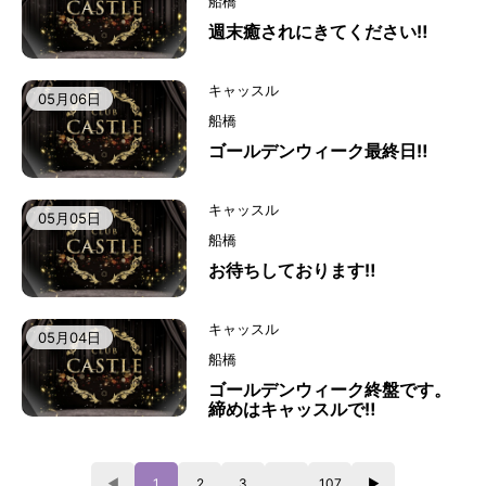
船橋
週末癒されにきてください‼️
キャッスル
05月06日
船橋
ゴールデンウィーク最終日‼️
キャッスル
05月05日
船橋
お待ちしております‼️
キャッスル
05月04日
船橋
ゴールデンウィーク終盤です。
締めはキャッスルで‼️
◀
1
2
3
…
107
▶