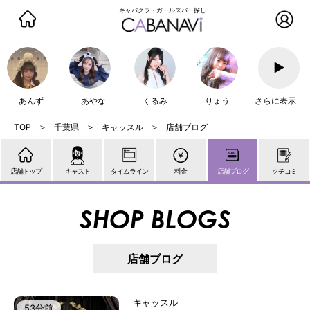
キャバクラ・ガールズバー探し
▶
あんず
あやな
くるみ
りょう
さらに表示
千葉県
キャッスル
店舗ブログ
店舗トップ
キャスト
タイムライン
料金
店舗ブログ
クチコミ
SHOP BLOGS
店舗ブログ
キャッスル
53分前