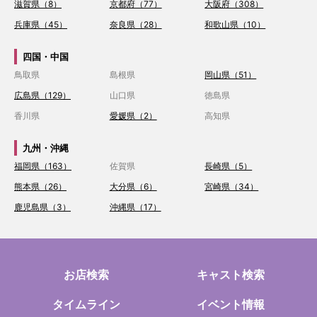
滋賀県（8）
京都府（77）
大阪府（308）
兵庫県（45）
奈良県（28）
和歌山県（10）
四国・中国
鳥取県
島根県
岡山県（51）
広島県（129）
山口県
徳島県
香川県
愛媛県（2）
高知県
九州・沖縄
福岡県（163）
佐賀県
長崎県（5）
熊本県（26）
大分県（6）
宮崎県（34）
鹿児島県（3）
沖縄県（17）
お店検索
キャスト検索
タイムライン
イベント情報