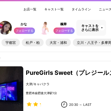
お店一覧
キャスト一覧
タイムライン
ニュー
かな
楓華
キャストを
さらに表示
フォローする
フォローする
宇都宮
松戸・柏
大宮・浦和
立川・八王子・多摩
人
PureGirls Sweet（プレジ
大津/キャバクラ
豊肥本線肥後大津駅1分
20:30 ～ LAST