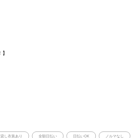
！】
貸し衣装あり
全額日払い
日払いOK
ノルマなし