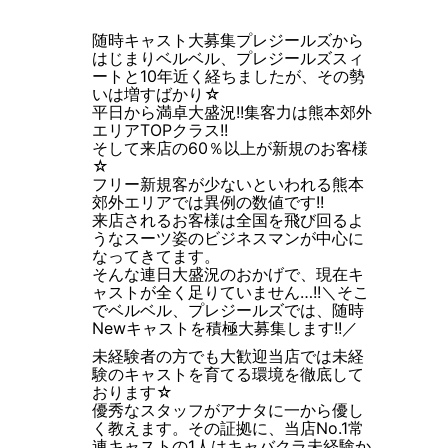
随時キャスト大募集
プレジールズから
はじまりベルベル、プレジールズスィ
ートと10年近く経ちましたが、その勢
いは増すばかり☆
平日から満卓大盛況!!集客力は熊本郊外
エリアTOPクラス!!
そして来店の60％以上が新規のお客様
☆
フリー新規客が少ないといわれる熊本
郊外エリアでは異例の数値です!!
来店されるお客様は全国を飛び回るよ
うなスーツ姿のビジネスマンが中心に
なってきてます。
そんな連日大盛況のおかげで、現在キ
ャストが全く足りていません…!!＼そこ
でベルベル、プレジールズでは、随時
Newキャストを積極大募集します!!／
未経験者の方でも大歓迎
当店では未経
験のキャストを育てる環境を徹底して
おります☆
優秀なスタッフがアナタに一から優し
く教えます。その証拠に、当店No.1常
連キャストの1人はキャバクラ未経験か