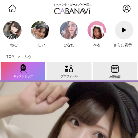
キャバクラ・ガールズバー探し
▶
ねむ
しい
ひなた
べる
さらに表示
ふう
キャストトップ
プロフィール
出勤情報