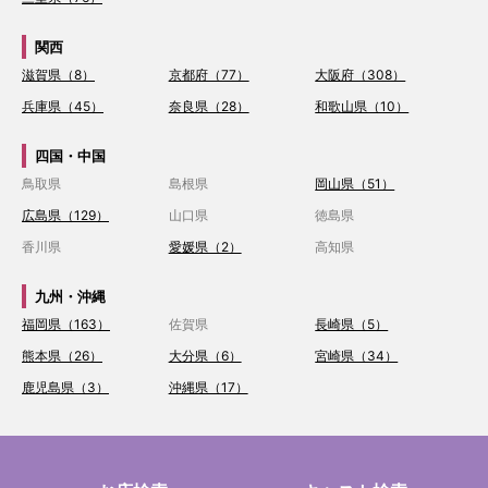
関西
滋賀県（8）
京都府（77）
大阪府（308）
兵庫県（45）
奈良県（28）
和歌山県（10）
四国・中国
鳥取県
島根県
岡山県（51）
広島県（129）
山口県
徳島県
香川県
愛媛県（2）
高知県
九州・沖縄
福岡県（163）
佐賀県
長崎県（5）
熊本県（26）
大分県（6）
宮崎県（34）
鹿児島県（3）
沖縄県（17）