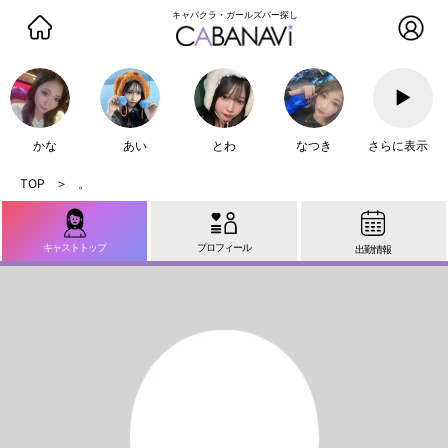
キャバクラ・ガールズバー探し
▶
かな
あい
とわ
なつき
さらに表示
。
キャストトップ
プロフィール
出勤情報