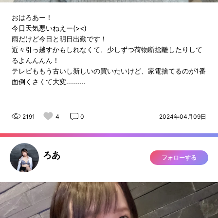
おはろあー！
今日天気悪いねえー(><)
雨だけど今日と明日出勤です！
近々引っ越すかもしれなくて、少しずつ荷物断捨離したりして
るよんんんん！
テレビももう古いし新しいの買いたいけど、家電捨てるのが1番
面倒くさくて大変..........
2191
4
0
2024年04月09日
ろあ
フォローする