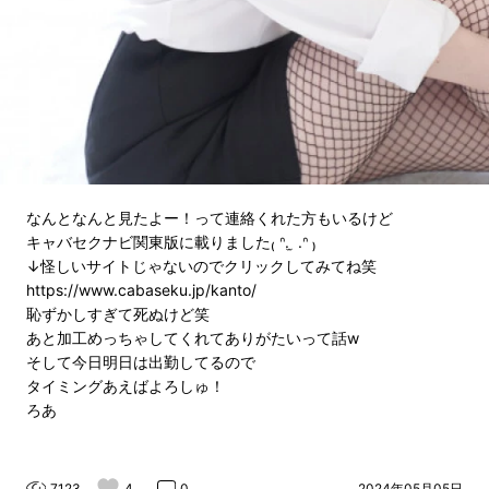
なんとなんと見たよー！って連絡くれた方もいるけど
キャバセクナビ関東版に載りました₍ ᐢ. ̫ .ᐢ ₎
↓怪しいサイトじゃないのでクリックしてみてね笑
https://www.cabaseku.jp/kanto/
恥ずかしすぎて死ぬけど笑
あと加工めっちゃしてくれてありがたいって話w
そして今日明日は出勤してるので
タイミングあえばよろしゅ！
ろあ
7123
4
0
2024年05月05日