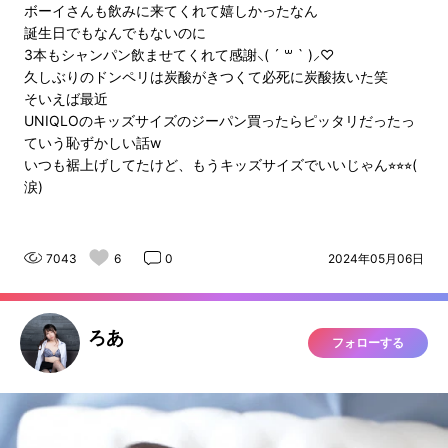
ボーイさんも飲みに来てくれて嬉しかったなん
誕生日でもなんでもないのに
3本もシャンパン飲ませてくれて感謝⸜( ´ ꒳ ` )⸝♡︎
久しぶりのドンペリは炭酸がきつくて必死に炭酸抜いた笑
そいえば最近
UNIQLOのキッズサイズのジーパン買ったらピッタリだったっ
ていう恥ずかしい話w
いつも裾上げしてたけど、もうキッズサイズでいいじゃん⭐︎⭐︎⭐︎(
涙)
7043
6
0
2024年05月06日
ろあ
フォローする