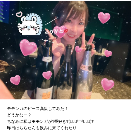
モモンガのピース真似してみた！
どうかなー？
ちなみに私はモモンガが1番好き୧⃛(๑⃙⃘⁼̴̀꒳⁼̴́๑⃙⃘)୨⃛
昨日はららたんも飲みに来てくれたり