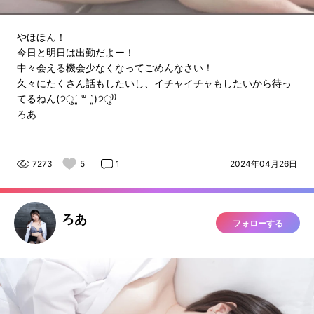
やほほん！
今日と明日は出勤だよー！
中々会える機会少なくなってごめんなさい！
久々にたくさん話もしたいし、イチャイチャもしたいから待っ
てるねん(੭ु´͈ ᐜ `͈)੭ु⁾⁾
ろあ
7273
5
1
2024年04月26日
ろあ
フォローする