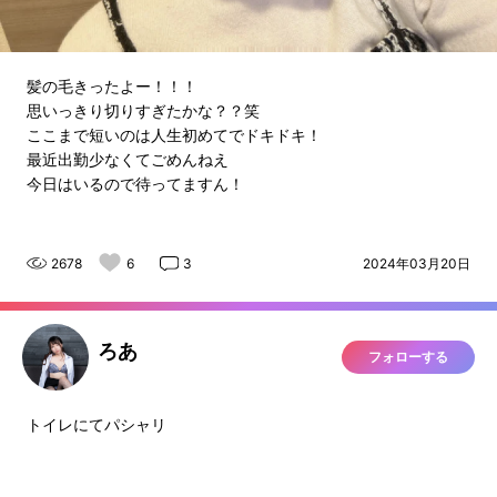
髪の毛きったよー！！！
思いっきり切りすぎたかな？？笑
ここまで短いのは人生初めてでドキドキ！
最近出勤少なくてごめんねえ
今日はいるので待ってますん！
2678
6
3
2024年03月20日
ろあ
フォローする
トイレにてパシャリ