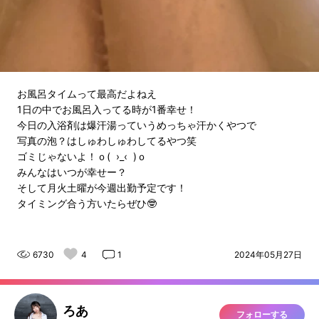
お風呂タイムって最高だよねえ
1日の中でお風呂入ってる時が1番幸せ！
今日の入浴剤は爆汗湯っていうめっちゃ汗かくやつで
写真の泡？はしゅわしゅわしてるやつ笑
ゴミじゃないよ！ｏ( ›_‹ )ｏ
みんなはいつが幸せー？
そして月火土曜が今週出勤予定です！
タイミング合う方いたらぜひ🤓
6730
4
1
2024年05月27日
ろあ
フォローする