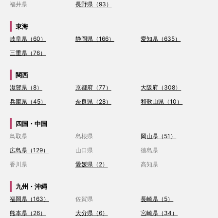
福井県
長野県（93）
東海
岐阜県（60）
静岡県（166）
愛知県（635）
三重県（76）
関西
滋賀県（8）
京都府（77）
大阪府（308）
兵庫県（45）
奈良県（28）
和歌山県（10）
四国・中国
鳥取県
島根県
岡山県（51）
広島県（129）
山口県
徳島県
香川県
愛媛県（2）
高知県
九州・沖縄
福岡県（163）
佐賀県
長崎県（5）
熊本県（26）
大分県（6）
宮崎県（34）