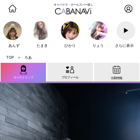
キャバクラ・ガールズバー探し
▶
あんず
たまき
ひかり
りょう
さらに表示
ろあ
キャストトップ
プロフィール
出勤情報