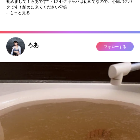
初めまして！ろあです*ˊᵕˋ)੭ セクキャバは初めてなので、心臓バクバ
クです！納めに来てください♡笑
…もっと見る
ろあ
フォローする