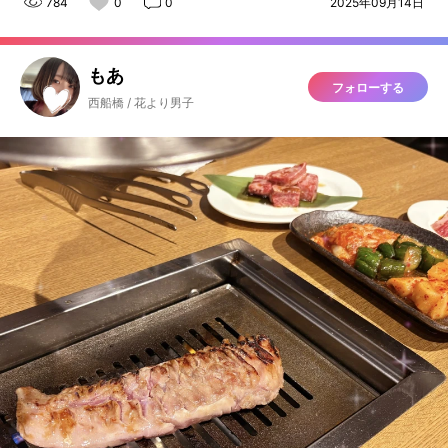
784
0
0
2025年09月14日
もあ
フォローする
西船橋 / 花より男子