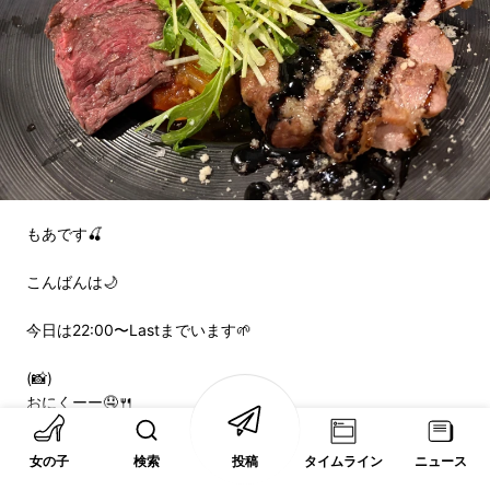
もあです🍒
こんばんは🌙
今日は22:00〜Lastまでいます🌱
(📸)
おにくーー🤤🍴
鴨が思ったより柔らかくて美味しかった🦆
ごちそうさまでした✨
女の子
検索
投稿
タイムライン
ニュース