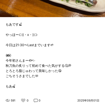
もあです🍒
やっほー⊂((・x・))⊃
今日は21:30〜Lastまでいます🌱
(📸)
今年初さんまー🐟✨
秋刀魚の炙りって初めて食べた気がする🤔💭
とろとろ脂じゅわって美味しかった🤤
ごちそうさまでした🫶
もあ🍒
591
0
0
2025年09月01日