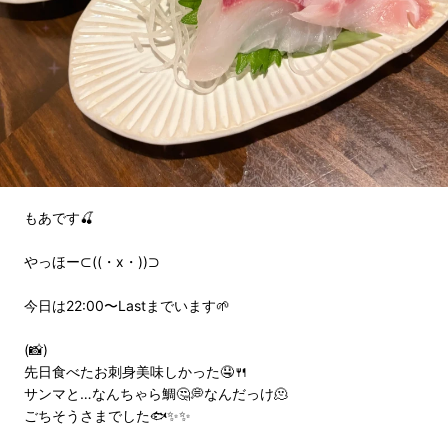
もあです🍒
やっほー⊂((・x・))⊃
今日は22:00〜Lastまでいます🌱
(📸)
先日食べたお刺身美味しかった🤤🍴
サンマと…なんちゃら鯛🤔💭なんだっけ🫠
ごちそうさまでした🐟✨✨