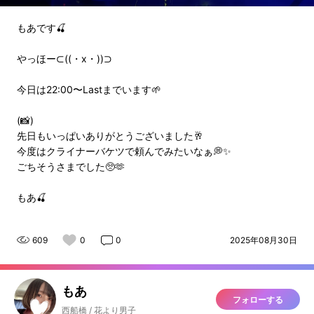
もあです🍒
やっほー⊂((・x・))⊃
今日は22:00〜Lastまでいます🌱
(📸)
先日もいっぱいありがとうございました🥂
今度はクライナーバケツで頼んでみたいなぁ💭✨
ごちそうさまでした🥺🫶
もあ🍒
609
0
0
2025年08月30日
もあ
フォローする
西船橋 / 花より男子