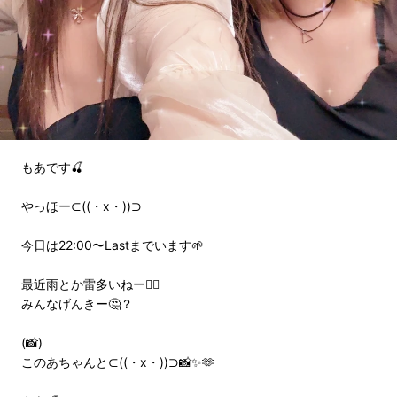
もあです🍒
やっほー⊂((・x・))⊃
今日は22:00〜Lastまでいます🌱
最近雨とか雷多いねー😵‍💫
みんなげんきー🤔？
(📸)
このあちゃんと⊂((・x・))⊃📸✨🫶