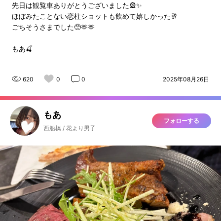
先日は観覧車ありがとうございました🎡✨
ほぼみたことない恋柱ショットも飲めて嬉しかった🥂
ごちそうさまでした🥺🫶🫶
もあ🍒
620
0
0
2025年08月26日
もあ
フォローする
西船橋 / 花より男子