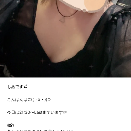
もあです🍒
こんばんは⊂((・x・))⊃
今日は21:30〜Lastまでいます🌱
(📸)