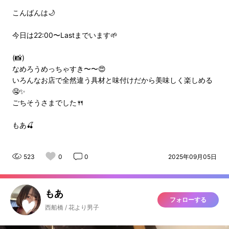
こんばんは🌙
今日は22:00〜Lastまでいます🌱
(📸)
なめろうめっちゃすき〜〜😍
いろんなお店で全然違う具材と味付けだから美味しく楽しめる
🤤✨
ごちそうさまでした🍴
もあ🍒
523
0
0
2025年09月05日
もあ
フォローする
西船橋 / 花より男子