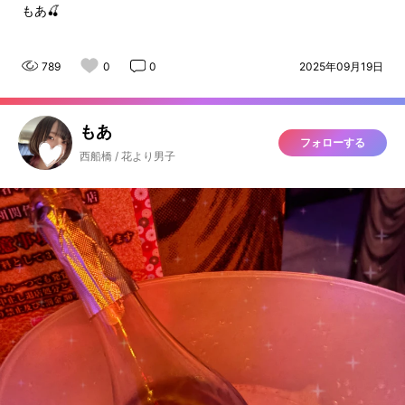
もあ🍒
789
0
0
2025年09月19日
もあ
フォローする
西船橋 / 花より男子