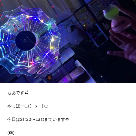
もあです🍒
やっほー⊂((・x・))⊃
今日は21:30〜Lastまでいます🌱
(📸)