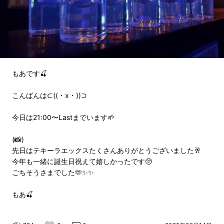
もあです🍒
こんばんは⊂((・x・))⊃
今日は21:00〜Lastまでいます🌱
(📸)
先日はテキーラエックスたくさんありがとうございました🥂
今年も一緒に誕生日祝えて嬉しかったです🥺
ごちそうさまでした🫶✨✨
もあ🍒