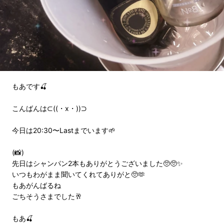
もあです🍒
こんばんは⊂((・x・))⊃
今日は20:30〜Lastまでいます🌱
(📸)
先日はシャンパン2本もありがとうございました🥺🥺✨
いつもわがまま聞いてくれてありがと🥺🫶
もあがんばるね
ごちそうさまでした🥂
もあ🍒