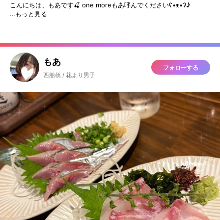
こんにちは、もあです🍒 one moreもあ呼んでくださいʕ•ᴥ•ʔ♪
…もっと見る
もあ
フォローする
西船橋 / 花より男子