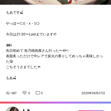
もあです🍒
やっほー⊂((・x・))⊃
今日は21:30〜Lastまでいます🌱
(📸)
先日初めて 魚乃焼肉屋さん行った〜🐟✨
表面炙っただけで中レアで炭火の香りしてめっちゃ美味しかっ
た🤤
ごちそうさまでした🍴
もあ🍒
587
0
0
2025年09月07日
もあ