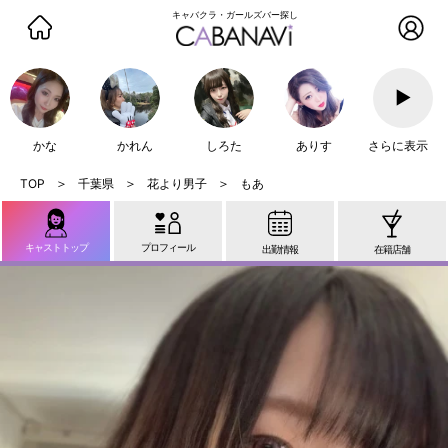
キャバクラ・ガールズバー探し
▶
かな
かれん
しろた
ありす
さらに表示
千葉県
花より男子
もあ
キャストトップ
プロフィール
出勤情報
在籍店舗