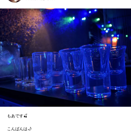
もあです🍒
こんばんは🌙