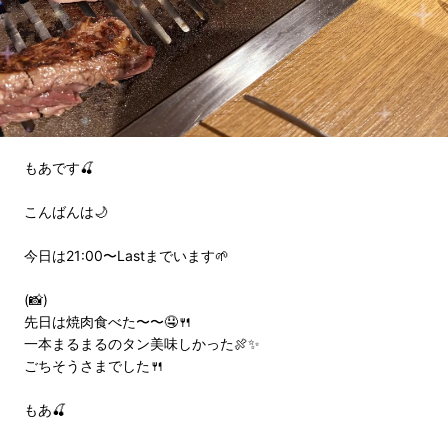
もあです🍒
こんばんは🌙
今日は21:00〜Lastまでいます🌱
(📸)
先日は焼肉食べた〜〜🤤🍴
一本まるまるのタン美味しかった🍖✨
ごちそうさまでした🍴
もあ🍒