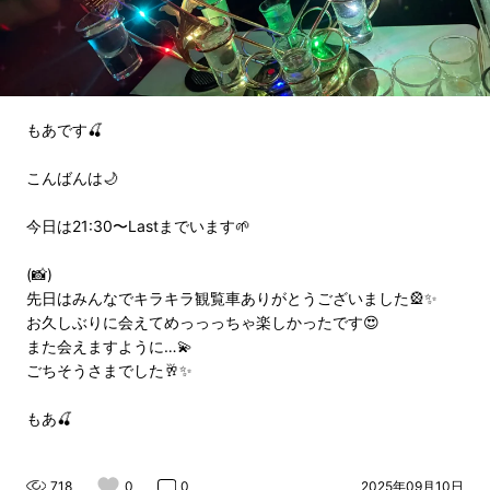
もあです🍒
こんばんは🌙
今日は21:30〜Lastまでいます🌱
(📸)
先日はみんなでキラキラ観覧車ありがとうございました🎡✨
お久しぶりに会えてめっっっちゃ楽しかったです😍
また会えますように…💫
ごちそうさまでした🥂✨
もあ🍒
718
0
0
2025年09月10日