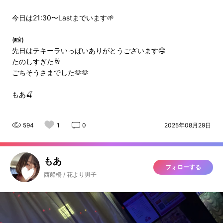
今日は21:30〜Lastまでいます🌱
(📸)
先日はテキーラいっぱいありがとうございます🤤
たのしすぎた🥂
ごちそうさまでした🫶🫶
もあ🍒
594
1
0
2025年08月29日
もあ
フォローする
西船橋 / 花より男子