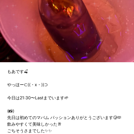
もあです🍒
やっほー⊂((・x・))⊃
今日は21:30〜Lastまでいます🌱
(📸)
先日は初めてのマバム パッションありがとうございます🥲🫶
飲みやすくて美味しかった🥂
ごちそうさまでした✨✨