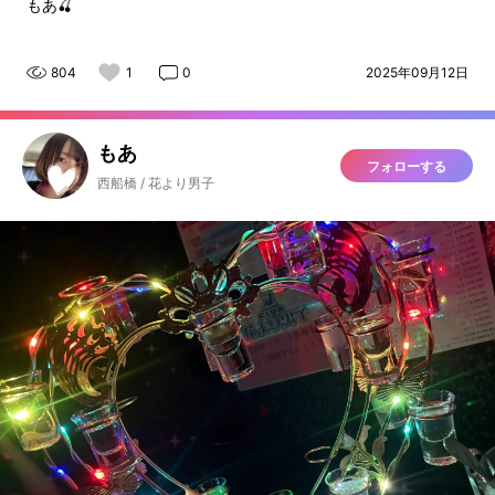
もあ🍒
804
1
0
2025年09月12日
もあ
フォローする
西船橋 / 花より男子