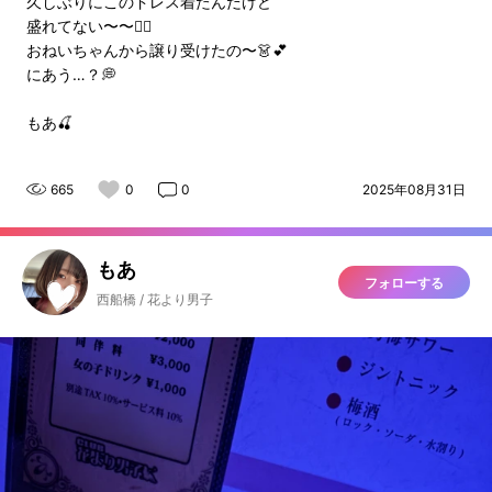
久しぶりにこのドレス着たんだけど
盛れてない〜〜😵‍💫
おねいちゃんから譲り受けたの〜👗💕
にあう…？💭
もあ🍒
665
0
0
2025年08月31日
もあ
フォローする
西船橋 / 花より男子