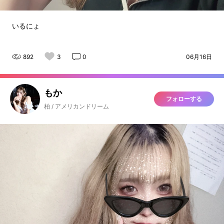
いるにょ
892
3
0
06月16日
もか
フォローする
柏 / アメリカンドリーム