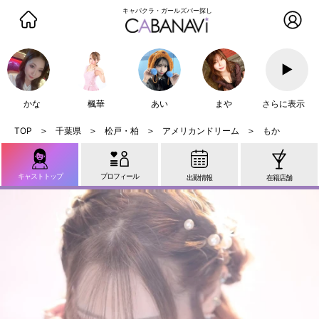
キャバクラ・ガールズバー探し
▶
かな
楓華
あい
まや
さらに表示
千葉県
松戸・柏
アメリカンドリーム
もか
キャストトップ
プロフィール
出勤情報
在籍店舗