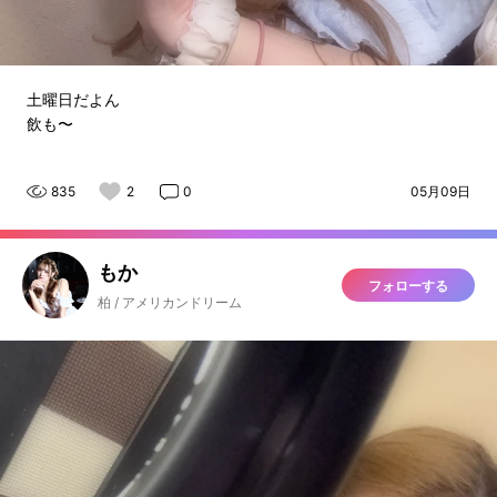
土曜日だよん
飲も〜
835
2
0
05月09日
もか
フォローする
柏 / アメリカンドリーム