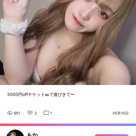
5000円offチケット🎫で遊びきて〜
901
2
1
05月10日
もか