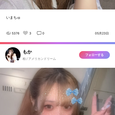
いまちゅ
5376
3
0
05月23日
もか
フォローする
柏 / アメリカンドリーム