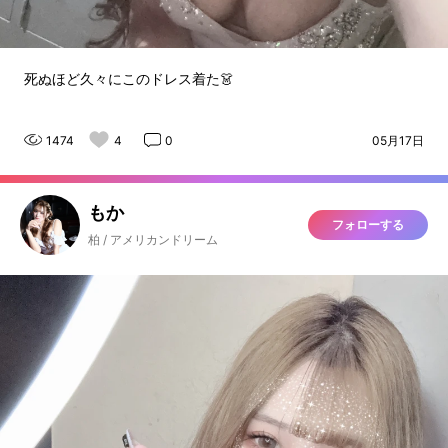
死ぬほど久々にこのドレス着た👗
1474
4
0
05月17日
もか
フォローする
柏 / アメリカンドリーム