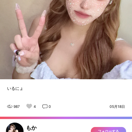
いるにょ
987
4
0
05月18日
もか
フォローする