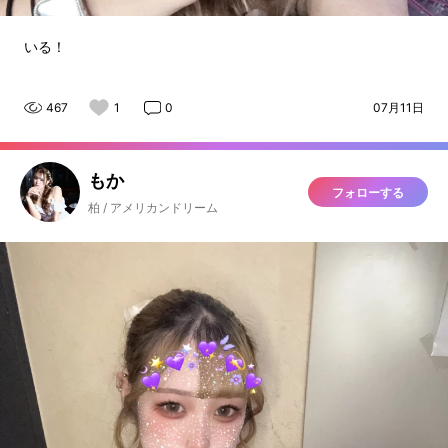
いる！
467
1
0
07月11日
もか
フォローする
柏 / アメリカンドリーム