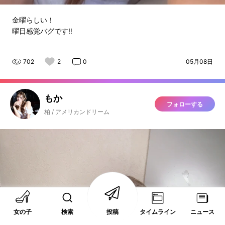
金曜らしい！
曜日感覚バグです‼️
702
2
0
05月08日
もか
フォローする
柏 / アメリカンドリーム
女の子
検索
投稿
タイムライン
ニュース