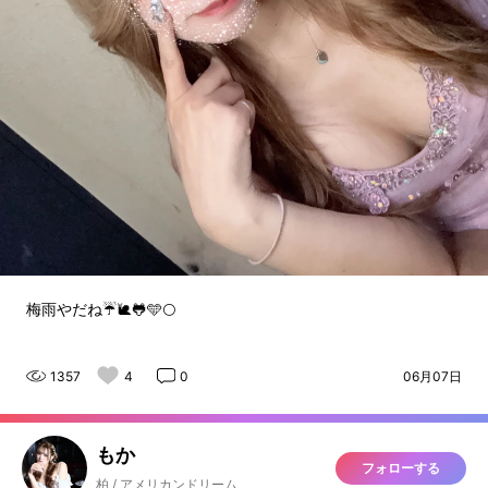
梅雨やだね☔️🐌🐸🩵🌕
1357
4
0
06月07日
もか
フォローする
柏 / アメリカンドリーム