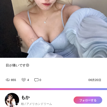
目が痛いです😣
855
4
0
06月20日
もか
フォローする
柏 / アメリカンドリーム