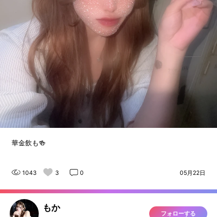
華金飲も🍻
1043
3
0
05月22日
もか
フォローする