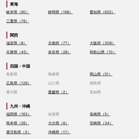
東海
岐阜県（60）
静岡県（166）
愛知県（635）
三重県（76）
関西
滋賀県（8）
京都府（77）
大阪府（308）
兵庫県（45）
奈良県（28）
和歌山県（10）
四国・中国
鳥取県
島根県
岡山県（51）
広島県（129）
山口県
徳島県
香川県
愛媛県（2）
高知県
九州・沖縄
福岡県（163）
佐賀県
長崎県（5）
熊本県（26）
大分県（6）
宮崎県（34）
鹿児島県（3）
沖縄県（17）