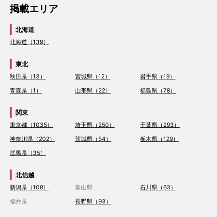
掲載エリア
北海道
北海道（139）
東北
秋田県（13）
宮城県（12）
岩手県（19）
青森県（1）
山形県（22）
福島県（78）
関東
東京都（1035）
埼玉県（250）
千葉県（293）
神奈川県（202）
茨城県（54）
栃木県（129）
群馬県（35）
北信越
新潟県（108）
富山県
石川県（63）
福井県
長野県（93）