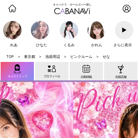
キャバクラ・ガールズバー探し
▶
れあ
ひなた
くるみ
かれん
さらに表示
東京都
池袋周辺
ピンクルーム
せな
キャストトップ
プロフィール
出勤情報
在籍店舗