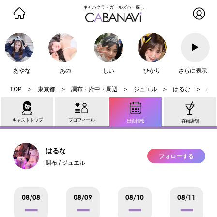
キャバクラ・ガールズバー探し
▶
あやな
あの
しい
ひかり
さらに表示
東京都
調布・府中・周辺
ジュエル
はるな
出
キャストトップ
プロフィール
出勤情報
在籍店舗
はるな
フォローする
調布 / ジュエル
08/08
08/09
08/10
08/11
ー
ー
ー
ー