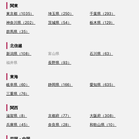
関東
東京都（1035）
埼玉県（250）
千葉県（293）
神奈川県（202）
茨城県（54）
栃木県（129）
群馬県（35）
北信越
新潟県（108）
富山県
石川県（63）
福井県
長野県（93）
東海
岐阜県（60）
静岡県（166）
愛知県（635）
三重県（76）
関西
滋賀県（8）
京都府（77）
大阪府（308）
兵庫県（45）
奈良県（28）
和歌山県（10）
四国・中国