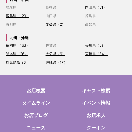
鳥取県
島根県
岡山県（51）
広島県（129）
山口県
徳島県
香川県
愛媛県（2）
高知県
九州・沖縄
福岡県（163）
佐賀県
長崎県（5）
熊本県（26）
大分県（6）
宮崎県（34）
鹿児島県（3）
沖縄県（17）
お店検索
キャスト検索
タイムライン
イベント情報
お店ブログ
お店求人
ニュース
クーポン