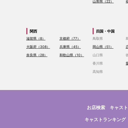
山形県（22）
関西
四国・中国
滋賀県（8）
京都府（77）
鳥取県
大阪府（308）
兵庫県（45）
岡山県（51）
奈良県（28）
和歌山県（10）
山口県
香川県
高知県
お店検索
キャスト
キャストランキング