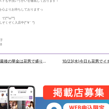
ストも手洗いうがいを徹底しております！
を心よりお待ちしておりますっ
(*^ω^*)
ぞくぞく入店中(*´∀｀*)
子
18
10/25 10月最後の華金は花男で盛り上がりましょー！