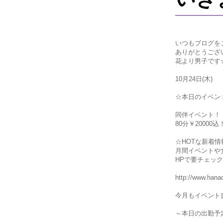
いつもブログを
ありがとうござ
花より男子です
10月24日(木)
☆本日のイベン
同伴イベント！
80分￥20000込
☆HOTな新着情
月間イベントや
HPで要チェック
http://www.hanad
今月もイベント盛
～本日の出勤予