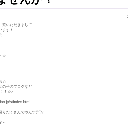
ご覧いただきまして
います！
☆
ト☆
！
報☆
女の子のブログなど
！！☆♪
an.jp/s/index.html
りだくさんでやんす(^^)v
定～