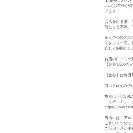
来店時にフロン
etc..)お
います！
お店を出る際、
何なりと不満、
喜んで今後の花
スタッフ一同、
宜しく御願いし
お店の口コミo
【金券3,000円
【金券】は毎月
口コミor女の
投稿は下記URLか
「クチコミ」「
https://www.cab
当店には、アル
ございますので
ご活用下さいま