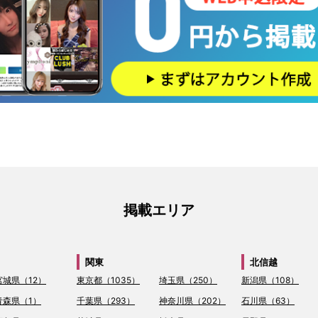
掲載エリア
関東
北信越
宮城県（12）
東京都（1035）
埼玉県（250）
新潟県（108）
青森県（1）
千葉県（293）
神奈川県（202）
石川県（63）