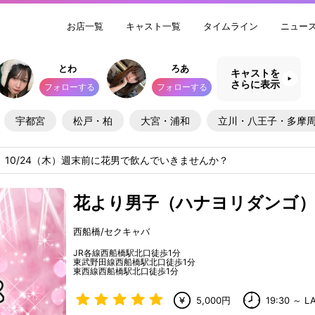
お店一覧
キャスト一覧
タイムライン
ニュー
とわ
ろあ
キャストを
さらに表示
フォローする
フォローする
宇都宮
松戸・柏
大宮・浦和
立川・八王子・多摩
10/24（木）週末前に花男で飲んでいきませんか？
花より男子（ハナヨリダンゴ
西船橋/セクキャバ
JR各線西船橋駅北口徒歩1分
東武野田線西船橋駅北口徒歩1分
東西線西船橋駅北口徒歩1分
5,000円
19:30 ～ L