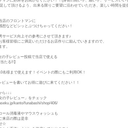
トマンに好みをお聞かせください！！(身長の高い子、細い子、サービスいい
客様が満足して頂けるよう、出来る限りご要望に沿わせていただき、楽しい時間を提
当店のフロントマンに
感想などビシッとぶつけちゃってください！
男サービス向上その参考にさせて頂きます♪
お客様皆様にご満足いただけるお店作りに励んでいきますので、
ます。
r女の子レビュー投稿で当店で使える
が当たる!!】
10名様まで使えます！イベントの際にもご利用OK！
子レビューを書いてお得に遊びに来てください！！
ら↓↓↓
女の子レビュー」をチェック
aseku.jp/kanto/funabashi/shop/406/
コール消毒液やマウスウォッシュも
ご来店の際は是非
せ☆