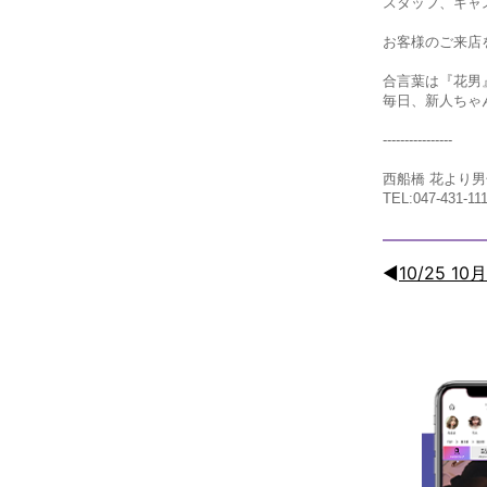
スタッフ、キャ
お客様のご来店
合言葉は『花男』で
毎日、新人ちゃん
----------------
西船橋 花より男
TEL:047-431-11
◀