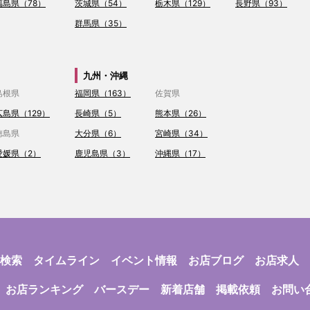
福島県（78）
茨城県（54）
栃木県（129）
長野県（93）
群馬県（35）
九州・沖縄
島根県
福岡県（163）
佐賀県
広島県（129）
長崎県（5）
熊本県（26）
徳島県
大分県（6）
宮崎県（34）
愛媛県（2）
鹿児島県（3）
沖縄県（17）
検索
タイムライン
イベント情報
お店ブログ
お店求人
お店ランキング
バースデー
新着店舗
掲載依頼
お問い