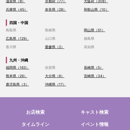
滋賀県（8）
京都府（77）
大阪府（308）
兵庫県（45）
奈良県（28）
和歌山県（10）
四国・中国
鳥取県
島根県
岡山県（51）
広島県（129）
山口県
徳島県
香川県
愛媛県（2）
高知県
九州・沖縄
福岡県（163）
佐賀県
長崎県（5）
熊本県（26）
大分県（6）
宮崎県（34）
鹿児島県（3）
沖縄県（17）
お店検索
キャスト検索
タイムライン
イベント情報