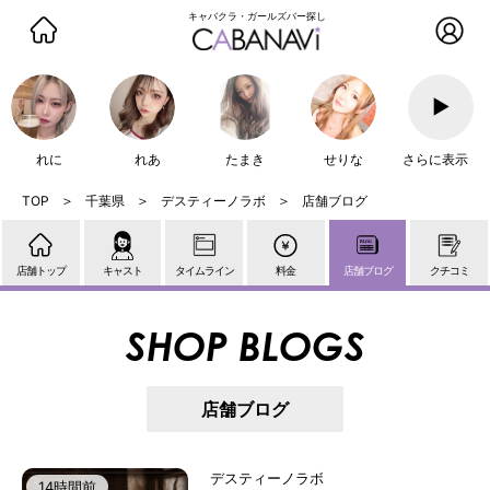
キャバクラ・ガールズバー探し
▶
れに
れあ
たまき
せりな
さらに表示
千葉県
デスティーノラボ
店舗ブログ
店舗トップ
キャスト
タイムライン
料金
店舗ブログ
クチコミ
SHOP BLOGS
店舗ブログ
デスティーノラボ
14時間前