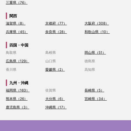
三重県（76）
関西
滋賀県（8）
京都府（77）
大阪府（308）
兵庫県（45）
奈良県（28）
和歌山県（10）
四国・中国
鳥取県
島根県
岡山県（51）
広島県（129）
山口県
徳島県
香川県
愛媛県（2）
高知県
九州・沖縄
福岡県（163）
佐賀県
長崎県（5）
熊本県（26）
大分県（6）
宮崎県（34）
鹿児島県（3）
沖縄県（17）