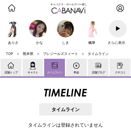
キャバクラ・ガールズバー探し
▶
ありさ
かな
しき
楓華
さらに表示
熊本県
プレジールズスィート
タイムライン
店舗トップ
キャスト
タイムライン
料金
店舗ブログ
クチコミ
TIMELINE
タイムライン
タイムラインは登録されていません