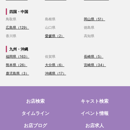
四国・中国
鳥取県
島根県
岡山県（51）
広島県（129）
山口県
徳島県
香川県
愛媛県（2）
高知県
九州・沖縄
福岡県（163）
佐賀県
長崎県（5）
熊本県（26）
大分県（6）
宮崎県（34）
鹿児島県（3）
沖縄県（17）
お店検索
キャスト検索
タイムライン
イベント情報
お店ブログ
お店求人