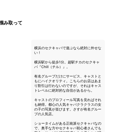
掴み取って
横浜のセクキャバで遊ぶなら絶対に外せな
い！
横浜駅から徒歩1分。超駅チカのセクキャ
バ『Chill（チル）』。
有名グループだけにサービス、キャストと
もにハイクオリティ。こちらのお店はあま
り割引は行わないのですが、それはキャス
トレベルに絶対的な自信があるから。
キャストのプロフィール写真を見ればそれ
も納得。都心の人気キャバクラクラスの女
の子の写真が並びます。さすが有名グルー
プの人気店。
ショータイムがある正統派セクキャバなの
で、奥手な方やセクキャバ初心者さんでも