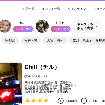
お店一覧
キャスト一覧
タイムライン
ニュー
れに
しろた
キャストを
さらに表示
フォローする
フォローする
宇都宮
松戸・柏
大宮・浦和
立川・八王子・多摩
Chill（チル）
横浜/セクキャバ
JR各線横浜駅西口徒歩1分 五番街内
みなとみらい線横浜駅徒歩1分 五番街内
東急東横線横浜駅徒歩1分 五番街内
京急本線横浜駅徒歩1分 五番街内
8,000円
20:00 ～ 01