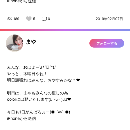
iPhoneから送信
189
5
0
2019年02月07日
まや
フォローする
みんな、おはよー\(*ˊᗜˋ*)/
やっと、木曜日やね！
明日頑張ればみんな、おやすみかな？❤️
明日は、まやもみんなの癒しの為
colorに出動いたします‪(⃔ ･ᴗ･ )⃕↝‬❤️
今日も1日がんばろぉー(● ´∞` ●)
iPhoneから送信