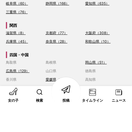
岐阜県（60）
静岡県（166）
愛知県（635）
三重県（76）
関西
滋賀県（8）
京都府（77）
大阪府（308）
兵庫県（45）
奈良県（28）
和歌山県（10）
四国・中国
鳥取県
島根県
岡山県（51）
広島県（129）
山口県
徳島県
香川県
愛媛県（2）
高知県
九州・沖縄
女の子
検索
投稿
タイムライン
ニュース
福岡県（163）
佐賀県
長崎県（5）
熊本県（26）
大分県（6）
宮崎県（34）
鹿児島県（3）
沖縄県（17）