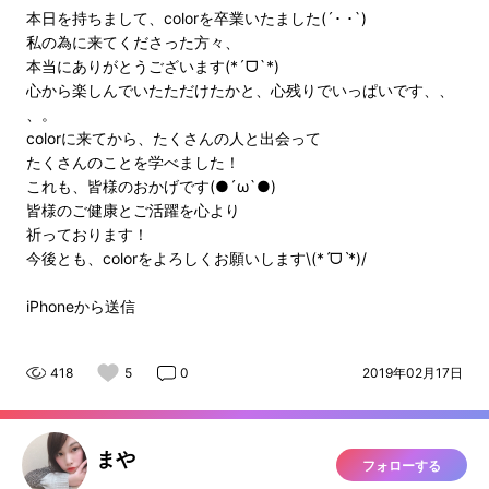
本日を持ちまして、colorを卒業いたました(´･ ･`)
私の為に来てくださった方々、
本当にありがとうございます(*´ᗜ`*)
心から楽しんでいたただけたかと、心残りでいっぱいです、、
、。
colorに来てから、たくさんの人と出会って
たくさんのことを学べました！
これも、皆様のおかげです(●´ω`●)
皆様のご健康とご活躍を心より
祈っております！
今後とも、colorをよろしくお願いします\(*ˊᗜˋ*)/
iPhoneから送信
418
5
0
2019年02月17日
まや
フォローする