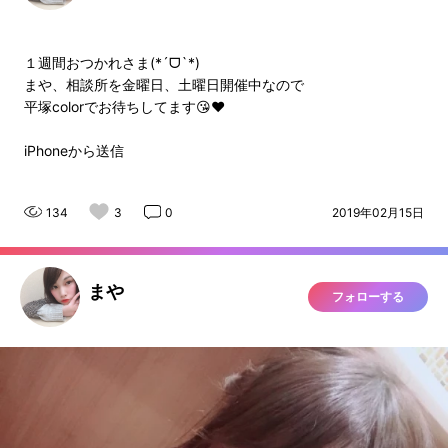
１週間おつかれさま(*´ᗜ`*)
まや、相談所を金曜日、土曜日開催中なので
平塚colorでお待ちしてます😘❤️
iPhoneから送信
134
3
0
2019年02月15日
まや
フォローする