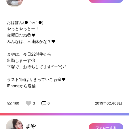
おはぽん(● ´∞` ●)
やっとやっとー！
金曜日だね😊❤️
みんなは、三連休かな？❤️
まやは、今日22時半から
出勤しまーす😘
平塚で、お待ちしてます*˙︶˙*)ﾉ"
ラスト1日はりきっていこぉ😃❤️
iPhoneから送信
160
3
0
2019年02月08日
まや
フォローする