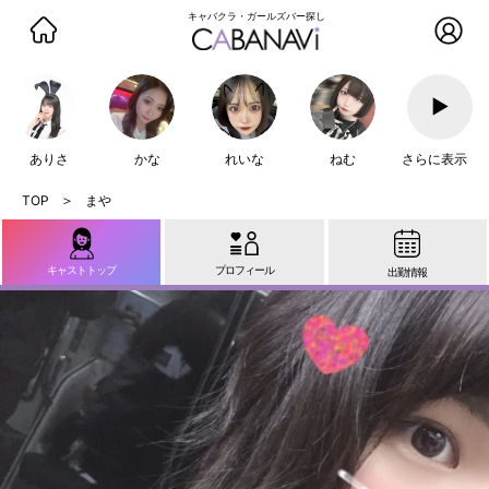
キャバクラ・ガールズバー探し
▶
ありさ
かな
れいな
ねむ
さらに表示
まや
キャストトップ
プロフィール
出勤情報