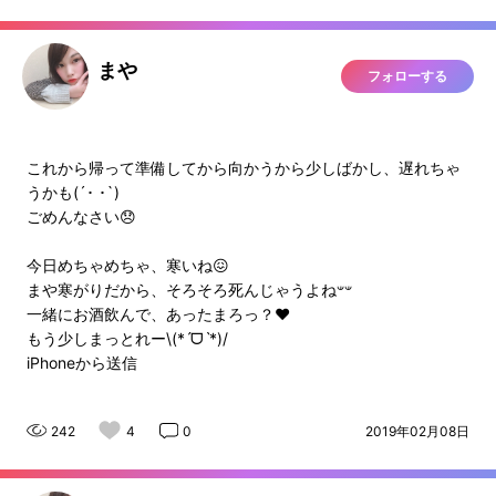
まや
フォローする
これから帰って準備してから向かうから少しばかし、遅れちゃ
うかも(´･ ･`)
ごめんなさい😞
今日めちゃめちゃ、寒いね😖
一緒にお酒飲んで、あったまろっ？❤️
もう少しまっとれー\(*ˊᗜˋ*)/
iPhoneから送信
242
4
0
2019年02月08日