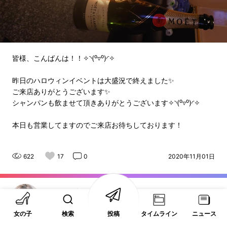
皆様、こんばんは！！✧◝(⁰▿⁰)◜✧
昨日のハロウィンイベントは大盛況で終えました✨
ご来店ありがとうございます✨
シャンパンも飲ませて頂きありがとうございます✧◝(⁰▿⁰)◜✧
本日も営業してますのでご来店お待ちしております！
622
17
0
2020年11月01日
かわみく
フォローする
本厚木 / アヴァロン
女の子
検索
投稿
タイムライン
ニュース