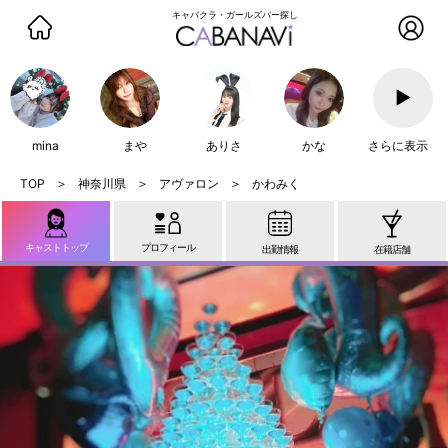
キャバクラ・ガールズバー探し
▶
mina
まや
ありさ
かな
さらに表示
神奈川県
アヴァロン
かわみく
キャストトップ
プロフィール
出勤情報
在籍店舗