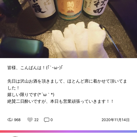
皆様、こんばんは！(｢`･ω･)｢
先日は沢山お酒を頂きまして、ほとんど席に着かせて頂いてま
した！
嬉しい限りです(*´ω｀*)
絶賛二日酔いですが、本日も営業頑張っていきます！！
968
22
0
2020年11月14日