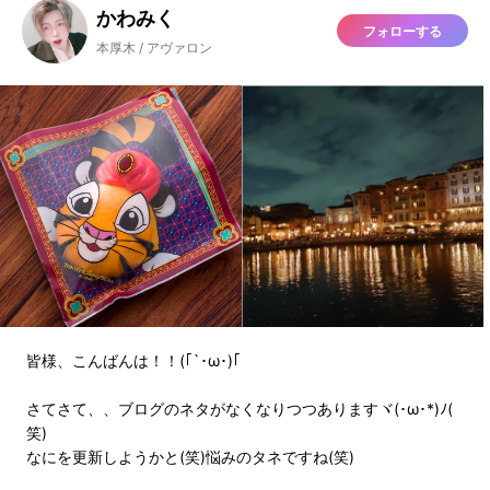
かわみく
フォローする
本厚木 / アヴァロン
皆様、こんばんは！！(｢`･ω･)｢
さてさて、、ブログのネタがなくなりつつありますヾ(･ω･*)ﾉ(
笑)
なにを更新しようかと(笑)悩みのタネですね(笑)