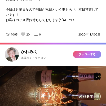
今日は月曜日なので明日が祝日という事もあり、本日営業して
います！
お客様のご来店お待ちしております(*´ω｀*)！
1095
20
0
2020年11月02日
かわみく
フォローする
本厚木 / アヴァロン