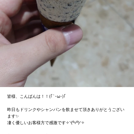
皆様、こんばんは！！(｢`･ω･)｢
昨日もドリンクやシャンパンを飲ませて頂きありがとうござい
ます✨
凄く優しいお客様方で感激です✧◝(⁰▿⁰)◜✧