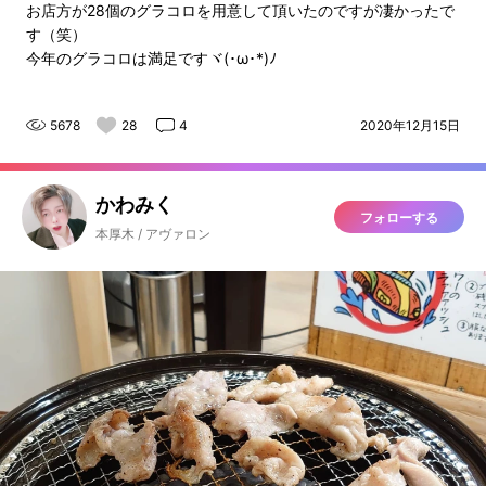
お店方が28個のグラコロを用意して頂いたのですが凄かったで
す（笑）
今年のグラコロは満足ですヾ(･ω･*)ﾉ
5678
28
4
2020年12月15日
かわみく
フォローする
本厚木 / アヴァロン