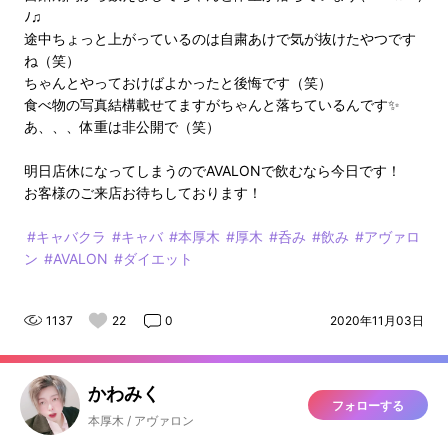
ﾉ♫
途中ちょっと上がっているのは自粛あけで気が抜けたやつです
ね（笑）
ちゃんとやっておけばよかったと後悔です（笑）
食べ物の写真結構載せてますがちゃんと落ちているんです✨
あ、、、体重は非公開で（笑）
明日店休になってしまうのでAVALONで飲むなら今日です！
お客様のご来店お待ちしております！
#キャバクラ
#キャバ
#本厚木
#厚木
#呑み
#飲み
#アヴァロ
ン
#AVALON
#ダイエット
1137
22
0
2020年11月03日
かわみく
フォローする
本厚木 / アヴァロン