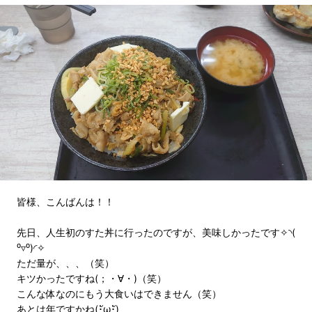
皆様、こんばんは！！
先日、人生初のすた丼に行ったのですが、美味しかったです✧◝(
⁰▿⁰)◜✧
ただ量が、、、（笑）
キツかったですね(；・∀・)（笑）
こんな体なのにもう大食いはできません（笑）
あとは年ですかね(･ัω･ั)