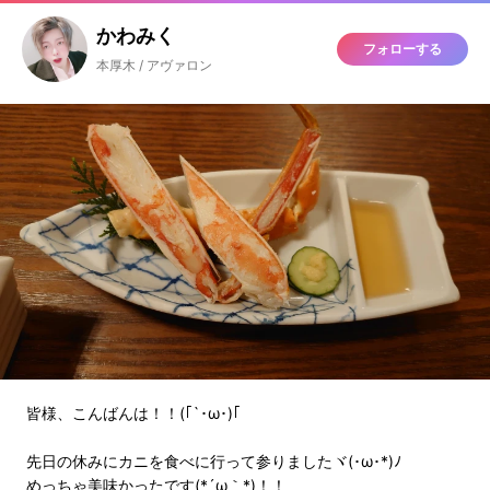
かわみく
フォローする
本厚木 / アヴァロン
皆様、こんばんは！！(｢`･ω･)｢
先日の休みにカニを食べに行って参りましたヾ(･ω･*)ﾉ
めっちゃ美味かったです(*´ω｀*)！！