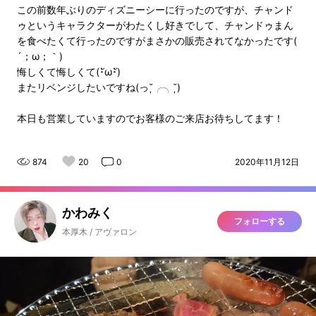
この前数年ぶりのディズニーシーに行ったのですが、チャンド
ゥというキャラクターがわたくし好きでして、チャンドゥまん
を食べたくて行ったのですがまさかの販売されてなかったです(
´；ω；｀)
悔しくて悔しくて(･ัω･ั)
またリベンジしたいですね(っ˘̩╭╮˘̩)
本日も営業していますのでお客様のご来店お待ちしてます！
874
20
0
2020年11月12日
かわみく
フォローする
本厚木 / アヴァロン