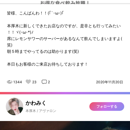
皆様、こんばんわ！！(｢`･ω･)｢
本厚木に新しくできたお店なのですが、是非とも行ってみたい
！！ヾ(･ω･*)ﾉ
席にレモンサワーのサーバーがあるなんて飲んでしまいますよ(
笑)
朝５時までやってるのは助かります(笑)
本日もお客様のご来店お待ちしております！
1344
23
2
2020年11月20日
かわみく
フォローする
本厚木 / アヴァロン