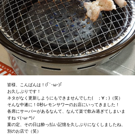
皆様、こんばんは！(｢`･ω･)｢
お久しぶりです！
ネタがなく更新しようにもできませんでした( ；∀；)（笑）
そんな中遂に！0秒レモンサワーのお店にいってきました！
各席にサーバーがあるなんて、なんて楽で飲み過ぎてしまいま
すねヾ(･ω･*)ﾉ
案の定、その日は酔っ払い記憶を久しぶりになくしましたね、
別のお店で（笑）