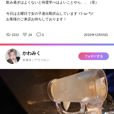
飲み過ぎはよくないと何度学べはよいことやら、、（笑）
今日は土曜日で女の子達出勤沢山していますヾ(･ω･*)ﾉ
お客様のご来店お待ちしております！
2222
24
0
2020年12月05日
かわみく
フォローする
本厚木 / アヴァロン