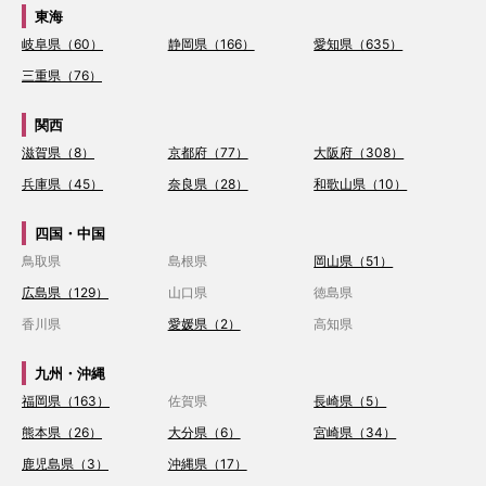
東海
岐阜県（60）
静岡県（166）
愛知県（635）
三重県（76）
関西
滋賀県（8）
京都府（77）
大阪府（308）
兵庫県（45）
奈良県（28）
和歌山県（10）
四国・中国
鳥取県
島根県
岡山県（51）
広島県（129）
山口県
徳島県
香川県
愛媛県（2）
高知県
九州・沖縄
福岡県（163）
佐賀県
長崎県（5）
熊本県（26）
大分県（6）
宮崎県（34）
鹿児島県（3）
沖縄県（17）