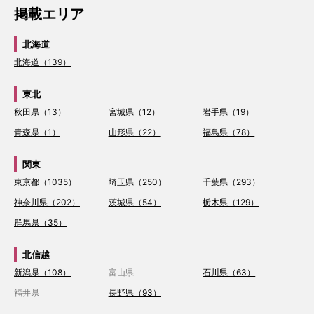
掲載エリア
北海道
北海道（139）
東北
秋田県（13）
宮城県（12）
岩手県（19）
青森県（1）
山形県（22）
福島県（78）
関東
東京都（1035）
埼玉県（250）
千葉県（293）
神奈川県（202）
茨城県（54）
栃木県（129）
群馬県（35）
北信越
新潟県（108）
富山県
石川県（63）
福井県
長野県（93）