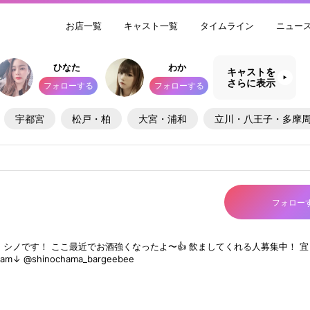
お店一覧
キャスト一覧
タイムライン
ニュー
ひなた
わか
キャストを
さらに表示
フォローする
フォローする
宇都宮
松戸・柏
大宮・浦和
立川・八王子・多摩
フォロー
シノです！ ここ最近でお酒強くなったよ〜👍 飲ましてくれる人募集中！ 
ram↓ @shinochama_bargeebee