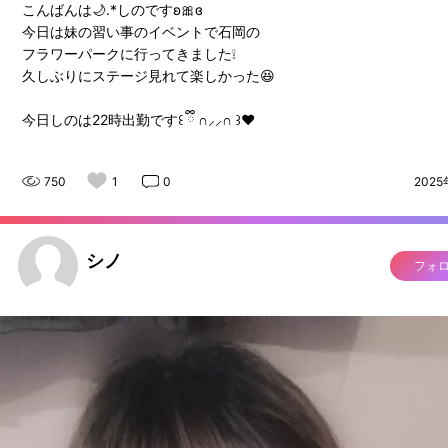
こんばんは🌙.*しのですʚ🎀ɞ
今日は妹の習い事のイベントで石岡の
フラワーパークに行ってきました❕
久しぶりにステージ見れて楽しかった😆
今日しのは22時出勤です꒰ ྀི ∩⸝⸝∩ ꒱♥︎
750
1
0
2025
シノ
フォ