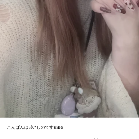
こんばんは🌙.*しのですʚ🎀ɞ