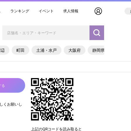
ス
ランキング
イベント
求人情報
周辺
町田
土浦・水戸
大阪府
静岡県
する
宜しくお願いし
上記のQRコードを読み取ると