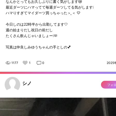
なんかとってもお久しぶりに書く気がします😿
最近ダーツにハマってて毎週ダーツしてる気がします❕
ハマりすぎてマイダーツ買っちゃった＞ ̫＜ ♡
今日しのは22時半から出勤してます🤍
週の始まりだし祝日の前だし
たくさん飲んじゃいましょー❕🫶
写真は仲良しみゆうちゃんの手としの💕
1177
1
0
2025
シノ
フォ