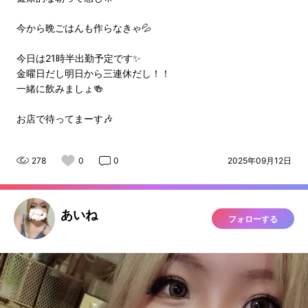
今から晩ごはんも作らなきゃ💦
今日は21時半出勤予定です✨
金曜日だし明日から三連休だし！！
一緒に飲みましょ🍻
お店で待ってまーす🎶
278
0
0
2025年09月12日
あいね
フォローする