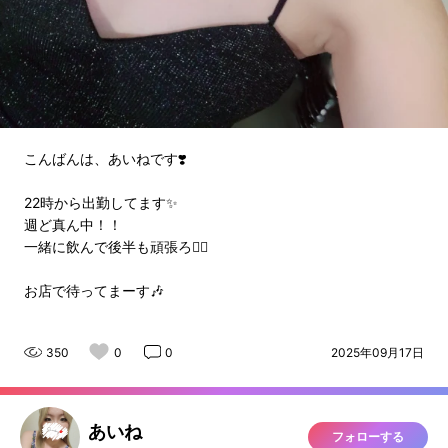
こんばんは、あいねです❣️
22時から出勤してます✨
週ど真ん中！！
一緒に飲んで後半も頑張ろ‪👍🏻
お店で待ってまーす🎶
350
0
0
2025年09月17日
あいね
フォローする