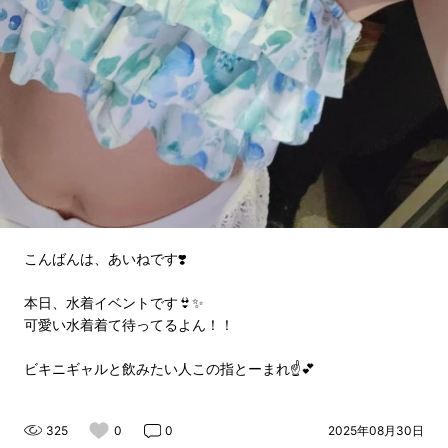
こんばんは、あいねです❣️
本日、水着イベントです👙✨
可愛い水着着て待ってるよん！！
ビキニギャルと飲みたい人この指とーまれ☝💕
325
0
0
2025年08月30日