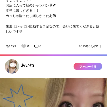
お店に入って初のシャンパン🥂💕
本当に嬉しすぎる！！
めっちゃ酔ったし楽しかったあ🥰
来週はいっぱい出勤する予定なので、会いに来てくださると嬉
しいです🫶
299
0
0
2025年08月31日
あいね
フォローする