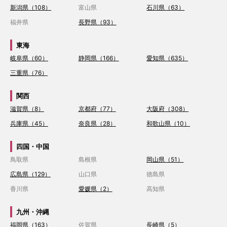
新潟県（108）
富山県
石川県（63）
福井県
長野県（93）
東海
岐阜県（60）
静岡県（166）
愛知県（635）
三重県（76）
関西
滋賀県（8）
京都府（77）
大阪府（308）
兵庫県（45）
奈良県（28）
和歌山県（10）
四国・中国
鳥取県
島根県
岡山県（51）
広島県（129）
山口県
徳島県
香川県
愛媛県（2）
高知県
九州・沖縄
福岡県（163）
佐賀県
長崎県（5）