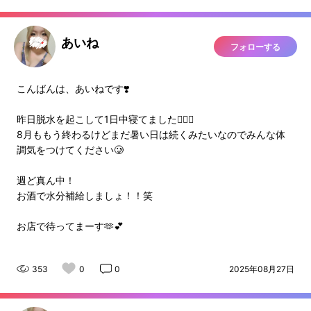
あいね
フォローする
こんばんは、あいねです❣️
昨日脱水を起こして1日中寝てました😵‍💫💦
8月ももう終わるけどまだ暑い日は続くみたいなのでみんな体
調気をつけてください🥲
週ど真ん中！
お酒で水分補給しましょ！！笑
お店で待ってまーす🫶💕
353
0
0
2025年08月27日