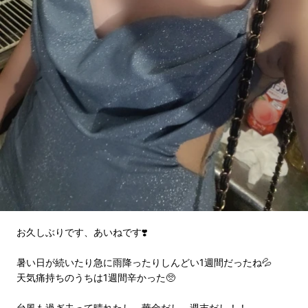
お久しぶりです、あいねです❣️
暑い日が続いたり急に雨降ったりしんどい1週間だったね💦
天気痛持ちのうちは1週間辛かった🥺
台風も過ぎ去って晴れたし、華金だし、週末だし！！