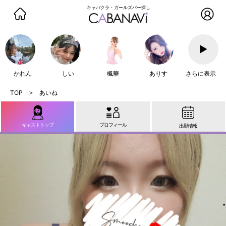
キャバクラ・ガールズバー探し
▶
かれん
しい
楓華
ありす
さらに表示
あいね
キャストトップ
プロフィール
出勤情報